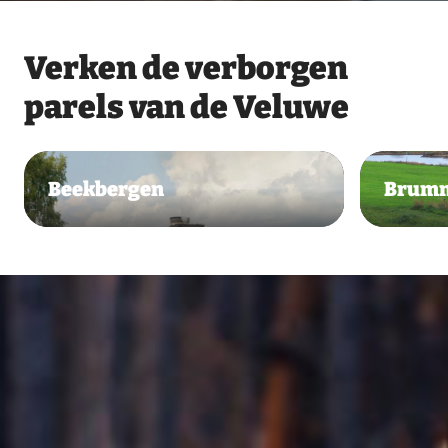
Verken de verborgen
parels van de Veluwe
Beekbergen
Brum