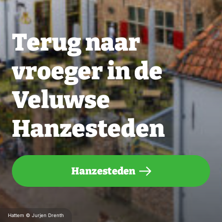
Terug naar
vroeger in de
Veluwse
Hanzesteden
Hanzesteden
Hattem © Jurjen Drenth