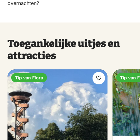
overnachten?
Toegankelijke uitjes en
attracties
Tip van Flora
Tip van F
Maak
favoriet