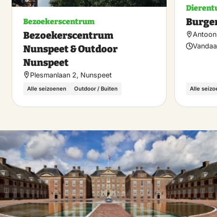
Dierent
Burger
Bezoekerscentrum
Bezoekerscentrum
Antoon 
Vandaa
Nunspeet & Outdoor
Nunspeet
Plesmanlaan 2, Nunspeet
Alle seizoenen
Outdoor / Buiten
Alle seiz