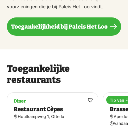
voorzieningen die je bij Paleis Het Loo vindt.
Toegankelijkheid bij Paleis Het Loo
Toegankelijke
restaurants
Tip van F
Diner
Brasser
Maak
Restaurant Cèpes
Brasse
favoriet
Houtkampweg 1, Otterlo
Apeldo
Vandaa