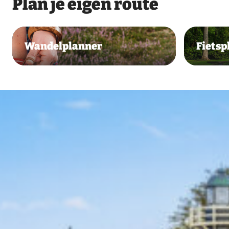
Plan je eigen route
Wandelplanner
Fietsp