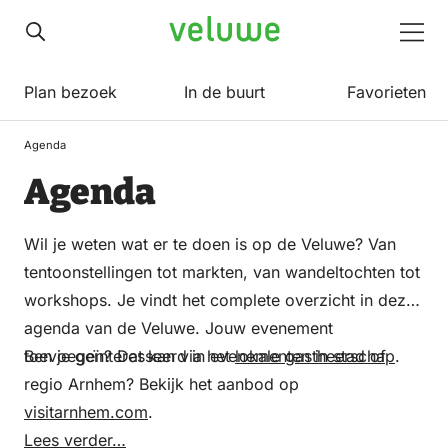
Veluwe
Men
Plan bezoek
In de buurt
Favorieten
Agenda
Agenda
Wil je weten wat er te doen is op de Veluwe? Van
tentoonstellingen tot markten, van wandeltochten tot
workshops. Je vindt het complete overzicht in deze
agenda van de Veluwe. Jouw evenement
toevoegen? Dat kan via het
Ben je geïnteresseerd in evenementen in stad of
lokale gastheerschap
.
regio Arnhem? Bekijk het aanbod op
visitarnhem.com
.
Lees verder…