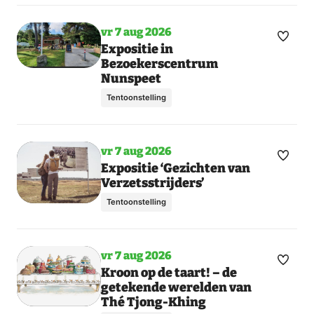
vr 7 aug 2026
Maak
Toon
Expositie in
Bezoekerscentrum
meer
favori
Nunspeet
dagen
Tentoonstelling
vr 7 aug 2026
Maak
Toon
Expositie ‘Gezichten van
Verzetsstrijders’
meer
favori
dagen
Tentoonstelling
vr 7 aug 2026
Maak
Kroon op de taart! – de
getekende werelden van
favori
Thé Tjong-Khing