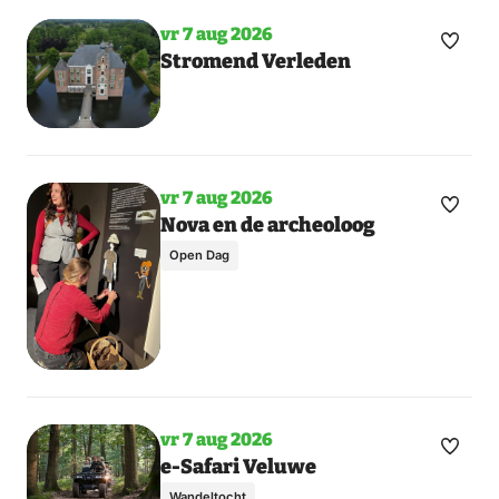
vr 7 aug 2026
Maak
Toon
Stromend Verleden
meer
favori
dagen
vr 7 aug 2026
Maak
Toon
Nova en de archeoloog
meer
favori
Open Dag
dagen
vr 7 aug 2026
Maak
Toon
e-Safari Veluwe
meer
favori
Wandeltocht