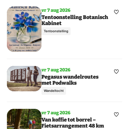
vr 7 aug 2026
Maak
Tentoonstelling Botanisch
Kabinet
favori
Tentoonstelling
vr 7 aug 2026
Maak
Toon
Pegasus wandelroutes
met Podwalks
meer
favori
dagen
Wandeltocht
vr 7 aug 2026
Maak
Toon
Van koffie tot borrel –
Fietsarrangement 48 km
meer
favori