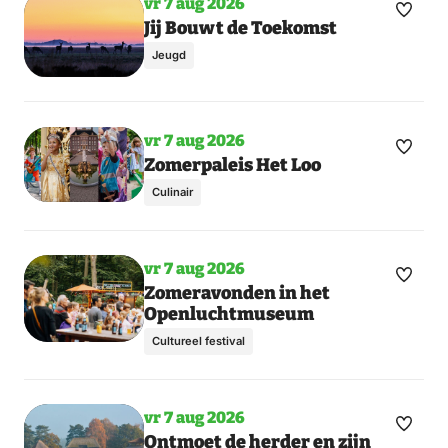
vr 7 aug 2026
Maak
Jij Bouwt de Toekomst
favori
Jeugd
vr 7 aug 2026
Maak
Zomerpaleis Het Loo
favori
Culinair
vr 7 aug 2026
Maak
Zomeravonden in het
Openluchtmuseum
favori
Cultureel festival
vr 7 aug 2026
Maak
Toon
Ontmoet de herder en zijn