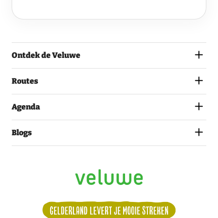
VELUWE
EN
GA
AKKOORD
MET
Ontdek de Veluwe
HET
PRIVACYSTATEMENT.
(VEREIST)
Routes
Agenda
Blogs