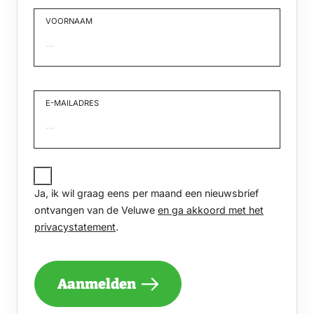
VOORNAAM
Voornaam
E-MAILADRES
JA,
IK
Ja, ik wil graag eens per maand een nieuwsbrief
WIL
GRAAG
ontvangen van de Veluwe
en ga akkoord met het
EENS
privacystatement
.
PER
MAAND
EEN
NIEUWSBRIEF
Aanmelden
ONTVANGEN
VAN
DE