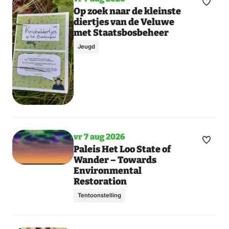
Maak
Op zoek naar de kleinste
diertjes van de Veluwe
favori
met Staatsbosbeheer
Jeugd
vr 7 aug 2026
Maak
Paleis Het Loo State of
Wander – Towards
favori
Environmental
Restoration
Tentoonstelling