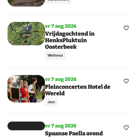
dagen
vr 7 aug 2026
Maak
Toon
Vrijdagochtend in
HenksPluktuin
meer
favori
Oosterbeek
dagen
Wellness
vr 7 aug 2026
Maak
Toon
Pleinconcerten Hotel de
Wereld
meer
favori
dagen
Jazz
vr 7 aug 2026
Maak
Toon
Spaanse Paella avond