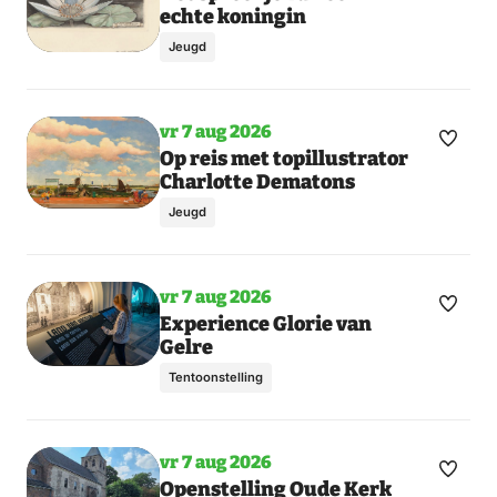
echte koningin
favori
Jeugd
vr 7 aug 2026
Maak
Op reis met topillustrator
Charlotte Dematons
favori
Jeugd
vr 7 aug 2026
Maak
Experience Glorie van
Gelre
favori
Tentoonstelling
vr 7 aug 2026
Maak
Toon
Openstelling Oude Kerk