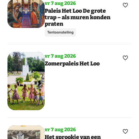
vr 7 aug 2026
Maak
Paleis Het Loo De grote
trap – als muren konden
favori
praten
Tentoonstelling
vr 7 aug 2026
Maak
Zomerpaleis Het Loo
favori
vr 7 aug 2026
Maak
Het sprookje van een