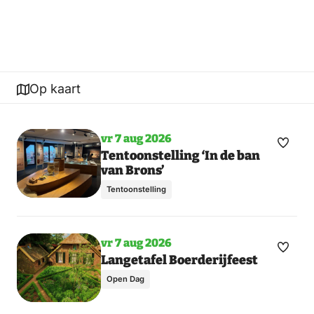
Op kaart
vr 7 aug 2026
Maak
Toon
Tentoonstelling ‘In de ban
van Brons’
meer
favori
dagen
Tentoonstelling
vr 7 aug 2026
Maak
Toon
Langetafel Boerderijfeest
meer
favori
Open Dag
dagen