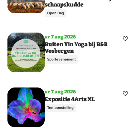
schaapskudde
meer
favori
dagen
Open Dag
vr 7 aug 2026
Maak
Toon
Buiten Yin Yoga bij B&B
Vosbergen
meer
favori
dagen
Sportevenement
vr 7 aug 2026
Maak
Toon
Expositie 4Arts XL
meer
favori
Tentoonstelling
dagen