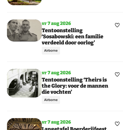
dagen
vr 7 aug 2026
Maak
Toon
Tentoonstelling
‘Sosabowski: een familie
meer
favori
verdeeld door oorlog’
dagen
Airborne
vr 7 aug 2026
Maak
Toon
Tentoonstelling ‘Theirs is
the Glory: voor de mannen
meer
favori
die vochten’
dagen
Airborne
vr 7 aug 2026
Maak
Toon
Langetafel Boerderijfeest