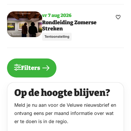
meer
favori
dagen
vr 7 aug 2026
Maak
Toon
Rondleiding Zomerse
Streken
meer
favori
dagen
Tentoonstelling
Filters
Op de hoogte blijven?
Meld je nu aan voor de Veluwe nieuwsbrief en
ontvang eens per maand informatie over wat
er te doen is in de regio.