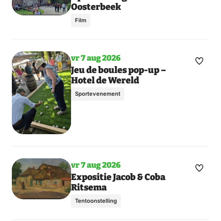
Oosterbeek
meer
favori
dagen
Film
vr 7 aug 2026
Maak
Jeu de boules pop-up –
Hotel de Wereld
favori
Sportevenement
vr 7 aug 2026
Maak
Toon
Expositie Jacob & Coba
Ritsema
meer
favori
dagen
Tentoonstelling