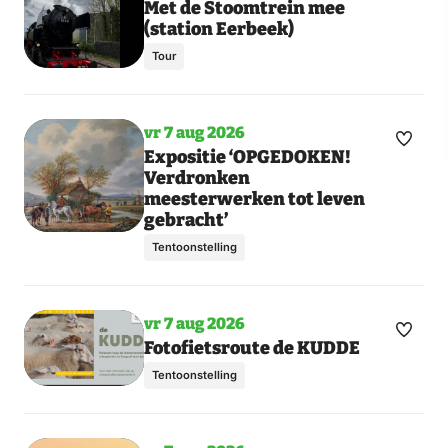
Maak
Toon
Met de Stoomtrein mee
(station Eerbeek)
meer
favori
dagen
Tour
vr 7 aug 2026
Maak
Toon
Expositie ‘OPGEDOKEN!
Verdronken
meer
favori
meesterwerken tot leven
dagen
gebracht’
Tentoonstelling
vr 7 aug 2026
Maak
Toon
Fotofietsroute de KUDDE
meer
favori
Tentoonstelling
dagen