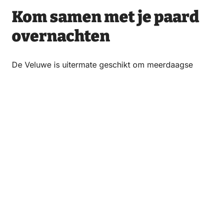
Kom samen met je paard
overnachten
De Veluwe is uitermate geschikt om meerdaagse
tochten te maken. Blijf daarom slapen in één van de
leuke accommodaties voor jou en je paard.
Bekijk de overnachtingslocaties
Veel gestelde vragen over
overnachten op de