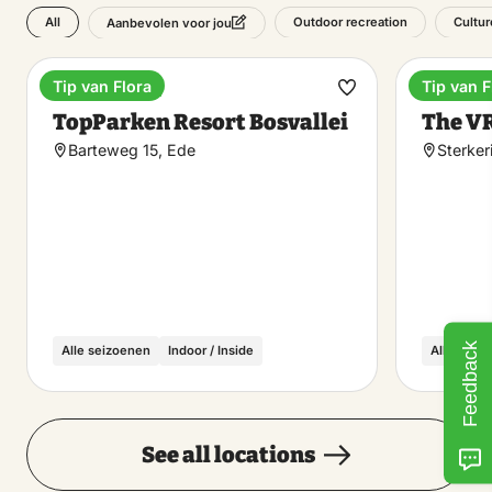
All
Outdoor recreation
Cultur
Aanbevolen voor jou
Tip van Flora
Tip van F
Holiday park
Enterta
Make
TopParken Resort Bosvallei
The V
favorite
Barteweg 15, Ede
Sterker
Feedback
Alle seizoenen
Indoor / Inside
Alle seiz
See all locations