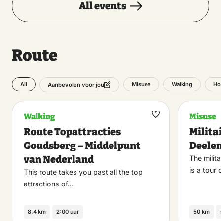
All events
Route
All
Misuse
Walking
Ho
Aanbevolen voor jou
Walking
Misuse
Maak
Route Topattracties
Milita
favoriet
Goudsberg – Middelpunt
Deele
van Nederland
The milit
is a tour
This route takes you past all the top
attractions of…
8.4 km
2:00 uur
50 km