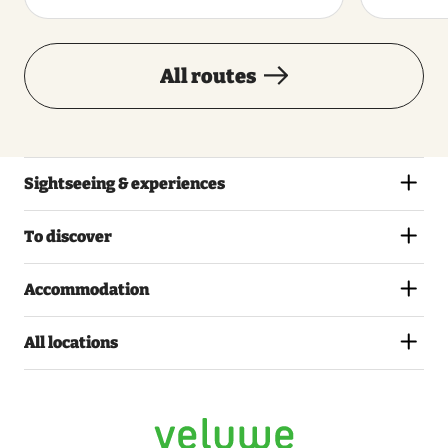
All routes
Sightseeing & experiences
To discover
Accommodation
All dates
All locations
Friday
21 August 2026
Saturday