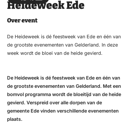
Heideweek Ede
via
via
on
on
Email
WhatsApp
Facebook
LinkedIn
Over event
De Heideweek is dé feestweek van Ede en één van
de grootste evenementen van Gelderland. In deze
week wordt de bloei van de heide gevierd.
De Heideweek is dé feestweek van Ede en één van
de grootste evenementen van Gelderland. Met een
bomvol programma wordt de bloeitijd van de heide
gevierd. Verspreid over alle dorpen van de
gemeente Ede vinden verschillende evenementen
plaats.