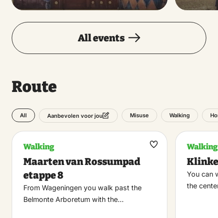
All events
Route
All
Misuse
Walking
Ho
Aanbevolen voor jou
Walking
Walking
Maak
Maarten van Rossumpad
Klinke
favoriet
etappe 8
You can w
the cente
From Wageningen you walk past the
Belmonte Arboretum with the…