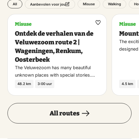
All
Misuse
Walking
Ho
Aanbevolen voor jou
Misuse
Misuse
Maak
Ontdek de verhalen van de
Mount
favoriet
Veluwezoom route 2 |
The excit
designed 
Wageningen, Renkum,
Oosterbeek
The Veluwezoom has many beautiful
unknown places with special stories.…
48.2 km
3:00 uur
4.5 km
All routes