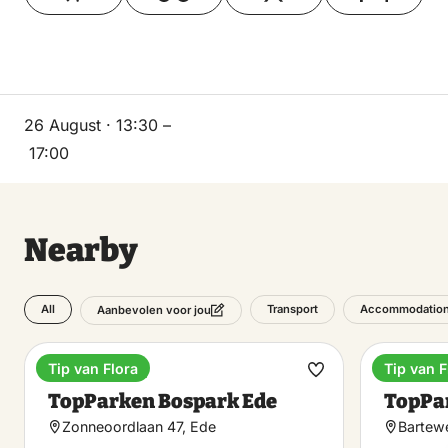
26 August · 13:30 –
17:00
Nearby
All
Transport
Accommodatio
Aanbevolen voor jou
Tip van Flora
Tip van F
Holiday park
Holiday
Make
TopParken Bospark Ede
TopPar
favorite
Zonneoordlaan 47, Ede
Bartew