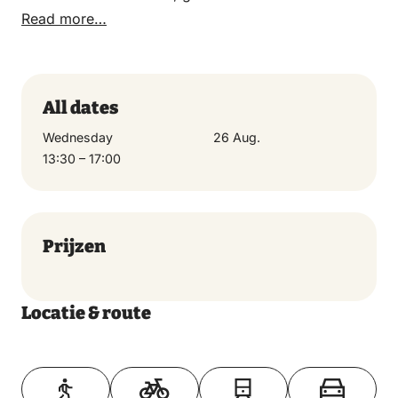
verschillende activiteiten en sporten. Maar bovenal is
Read more…
het een middag met veel plezier!
All dates
Wednesday
26 Aug.
13:30 – 17:00
Prijzen
Locatie & route
Toon op kaart