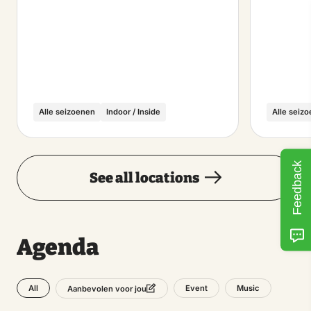
Alle seizoenen
Indoor / Inside
Alle seiz
Feedback
See all locations
Agenda
All
Event
Music
Aanbevolen voor jou