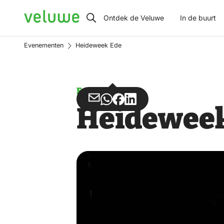
Veluwe
Ontdek de Veluwe
In de buurt
Evenementen
Heideweek Ede
Evenement
Deel
Deel
Deel
Deel
Heideweek
via
via
op
op
Email
WhatsApp
Facebook
LinkedIn