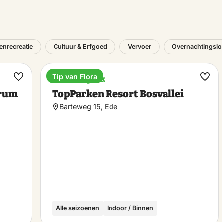
tenrecreatie
Cultuur & Erfgoed
Vervoer
Overnachtingslo
Tip van Flora
Vakantiepark
Maak
Maa
trum
TopParken Resort Bosvallei
favoriet
favo
Barteweg 15, Ede
Alle seizoenen
Indoor / Binnen