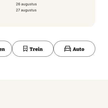
26 augustus
27 augustus
Toon op kaart
en
Trein
Auto