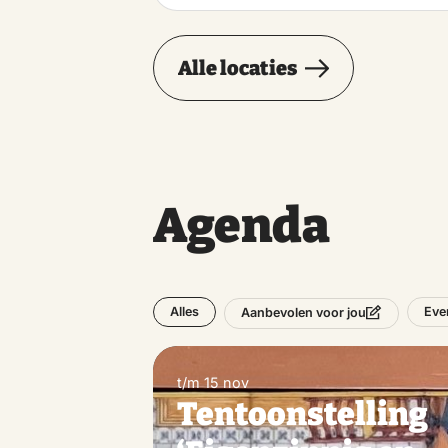
Alle locaties
Agenda
Alles
Eve
Aanbevolen voor jou
t/m 15 nov
Tentoonstelling