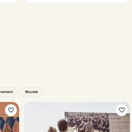
nement
Muziek
Maak
Maa
favoriet
favo