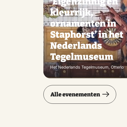
‘Eigenzinnig en
kleurrijk,
ornamenten in
Staphorst’ in het
Nederlands
Tegelmuseum
Het Nederlands Tegelmuseum, Otterlo
Alle evenementen