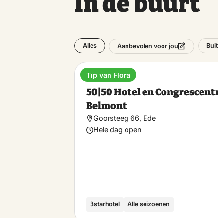
In de buurt
Alles
Bui
Aanbevolen voor jou
Tip van Flora
Hotel
50|50 Hotel en Congrescen
Belmont
Goorsteeg 66, Ede
Hele dag open
3starhotel
Alle seizoenen