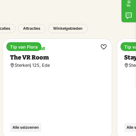
caties
Attracties
Winkelgebieden
Tip van Flora
Tip v
Entertainment
Bijz
k
Maak
The VR Room
Sta
riet
favoriet
Sterkerij 125, Ede
Ste
Alle seizoenen
Alle