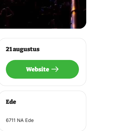
21 augustus
Website
Ede
6711 NA Ede