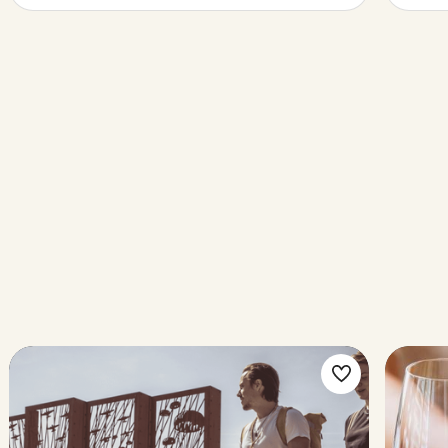
k
Maak
riet
favoriet