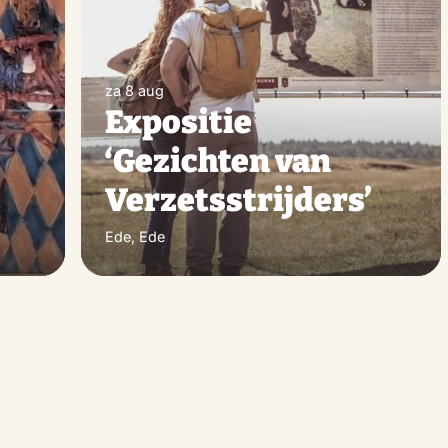
za 8 aug
Expositie
‘Gezichten van
Verzetsstrijders’
Ede, Ede