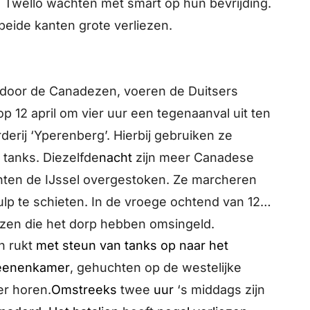
Twello wachten met smart op hun bevrijding.
 beide kanten grote verliezen.
d door de Canadezen, voeren de Duitsers
op 12 april om vier uur een tegenaanval uit ten
derij ‘Yperenberg’. Hierbij gebruiken ze
 tanks. Diezelfde
nacht
zijn meer Canadese
ten de IJssel overgestoken. Ze marcheren
lp te schieten. In de vroege ochtend van 12
ezen die het dorp hebben omsingeld.
 rukt
met steun van tanks op naar het
teenenkamer
, gehuchten op de westelijke
er horen.
Omstreeks
twee
uur
‘s middags zijn