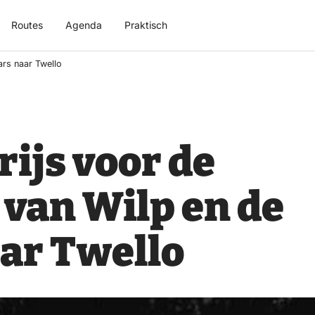
Routes
Agenda
Praktisch
ars naar Twello
rijs voor de
 van Wilp en de
ar Twello