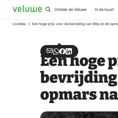
Veluwe
Ontdek de Veluwe
In de buurt
Locaties
Een hoge prijs voor de bevrijding van Wilp en de opm
Deel
Deel
Deel
Deel
Een hoge p
via
via
op
op
Email
WhatsApp
Facebook
LinkedIn
bevrijding
opmars na