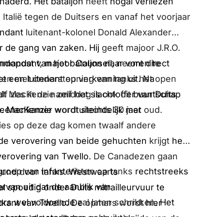
naderd. Het bataljon
heeft
nogal verliezen
n Italië tegen de Duitsers en vanaf het voorjaar
ndant
luitenant-kolonel
Donald Alexander
r de gang van zaken. Hij
geeft
majoor J.R.O.
mmandant, majoor Counsell, n
ee
mt direct
dopost van het bataljon naar voren te
ten met ondersteuning van tanks het open
t een luitenant
op verkenning uit. Na
alf zes in de namiddag i
s
ook dit
buurtschap
dt
MacKenzie
ze
lf
het slachtoffer van Duits
Steenenkamer
wordt
uiteindelijk met
e
.
MacKenzie
wordt slechts 30 jaar oud.
cties op deze dag komen twaalf andere
 de verovering van beide gehuchten
krijgt
het
verovering van Twello.
De Canadezen gaan
roep van infanteri
sten op tanks
rechtstreeks
eund door tanks.
Westwaarts
rvan uit dat de aanblik van
 spoedig onder Duits mitrailleurvuur te
sers wel voldoende
zal
laten schrikken.
Het
tkant van Twello. De
opmars wordt
hier