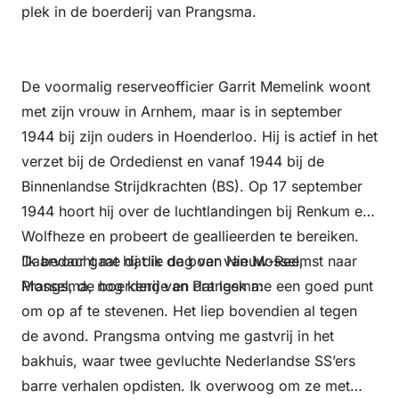
plek in de boerderij van Prangsma.
De voormalig reserveofficier Garrit Memelink woont
met zijn vrouw in Arnhem, maar is in september
1944 bij zijn ouders in Hoenderloo. Hij is actief in het
verzet bij de Ordedienst en vanaf 1944 bij de
Binnenlandse Strijdkrachten (BS). Op 17 september
1944 hoort hij over de luchtlandingen bij Renkum en
Wolfheze en probeert de geallieerden te bereiken.
Daarvoor gaat hij die dag van Nieuw-Reemst naar
‘Ik bedacht me dat ik de boer van Mossel,
Mossel, de boerderij van Prangsma:
Prangsma, nog kende en dat leek me een goed punt
om op af te stevenen. Het liep bovendien al tegen
de avond. Prangsma ontving me gastvrij in het
bakhuis, waar twee gevluchte Nederlandse SS’ers
barre verhalen opdisten. Ik overwoog om ze met