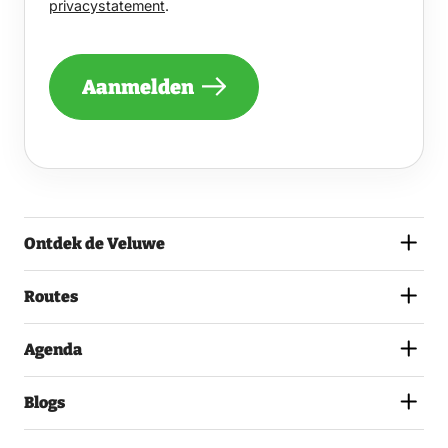
privacystatement
.
PER
MAAND
EEN
NIEUWSBRIEF
Aanmelden
ONTVANGEN
VAN
DE
VELUWE
EN
GA
AKKOORD
MET
Ontdek de Veluwe
HET
PRIVACYSTATEMENT.
(VEREIST)
Routes
Agenda
Blogs