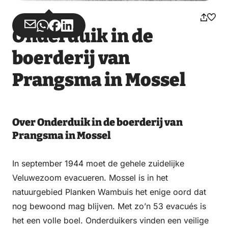
Deel
Deel
Deel
Deel
Onderduik in de
via
via
op
op
boerderij van
Email
WhatsApp
Facebook
LinkedIn
Prangsma in Mossel
Over Onderduik in de boerderij van
Prangsma in Mossel
In september 1944 moet de gehele zuidelijke
Veluwezoom evacueren. Mossel is in het
natuurgebied Planken Wambuis het enige oord dat
nog bewoond mag blijven. Met zo’n 53 evacués is
het een volle boel. Onderduikers vinden een veilige