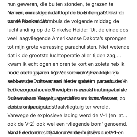
hun geweren, die buiten stonden, te grazen te
nemen, maar deed dat toch niet. Uit angst? Ik sliep
Na een onrustige nacht op de boerderij ziet Garrit
op de hooizolder.’
vanaf Planken Wambuis de volgende middag de
luchtlanding op de Ginkelse Heide: ‘Uit de eindeloos
veel laagvliegende Amerikaanse Dakota’s sprongen
tot mijn grote verrassing parachutisten. Niet wetende
dat ik de grootste luchtoperatie aller tijden zag,
kwam ik echt ogen en oren te kort en zoiets heb ik
nooit meer gezien. Zoveel mensen! Een kleurrijk
In de oorlogsjaren ligt Mossel ook gevaarlijk. Zo
schouwspel van verschillende soorten parachutes in
hebben de Duitsers een nieuw geheim wapen: de V-
een enorme hoeveelheid. En massa’s materiaal als
1. Dit zogenaamde V-wapen is een afkorting van de
opvouwbare fietsen, stretchers en motorfietsen, zo
Duitse naam Vergeltungswaffen en is tevens het
klein als speelgoed…’
eerste onbemande straalvliegtuig ter wereld.
Vanwege de explosieve lading werd de V-1 (en later
ook de V-2) ook wel een ‘vliegende bom’ genoemd.
Vanaf december 1944 vuren de Duitsers de V-1-
Na de verloren slag werd Arnhem geëvacueerd en