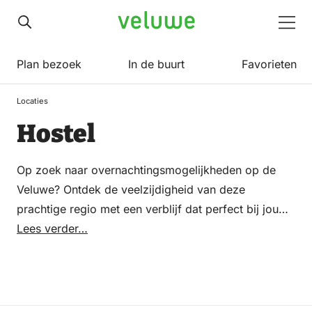
Veluwe
Men
Plan bezoek
In de buurt
Favorieten
Locaties
Hostel
Op zoek naar overnachtingsmogelijkheden op de
Veluwe? Ontdek de veelzijdigheid van deze
prachtige regio met een verblijf dat perfect bij jouw
wensen past. Of je nu kiest voor een luxe hotel
Lees verder…
midden in de serene natuur, een gezellige B&B met
persoonlijke service, een familievriendelijk
vakantiepark vol activiteiten, of een knusse camping
onder de sterrenhemel, de Veluwe heeft het allemaal.