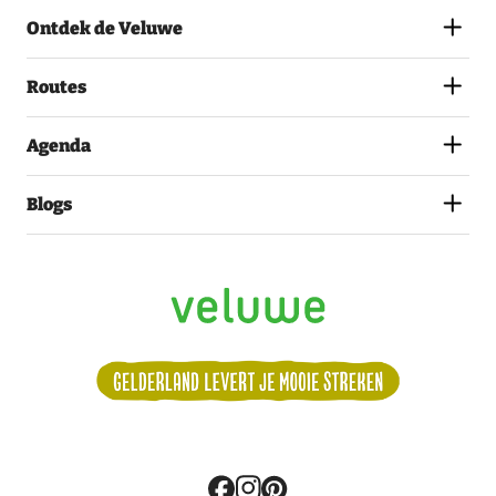
MET
Ontdek de Veluwe
HET
PRIVACYSTATEMENT.
(VEREIST)
Routes
Agenda
Blogs