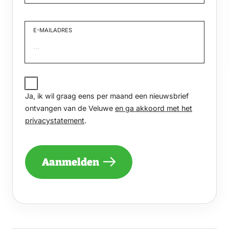
Voornaam
E-MAILADRES
JA,
IK
Ja, ik wil graag eens per maand een nieuwsbrief
WIL
GRAAG
ontvangen van de Veluwe
en ga akkoord met het
EENS
privacystatement
.
PER
MAAND
EEN
NIEUWSBRIEF
Aanmelden
ONTVANGEN
VAN
DE
VELUWE
EN
GA
AKKOORD