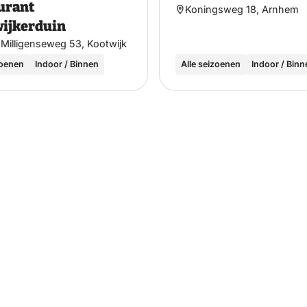
urant
Koningsweg 18, Arnhem
ijkerduin
Milligenseweg 53, Kootwijk
zoenen
Indoor / Binnen
Alle seizoenen
Indoor / Binn