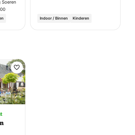
g Soeren
:00
en
Indoor / Binnen
Kinderen
Maak
favoriet
t
en