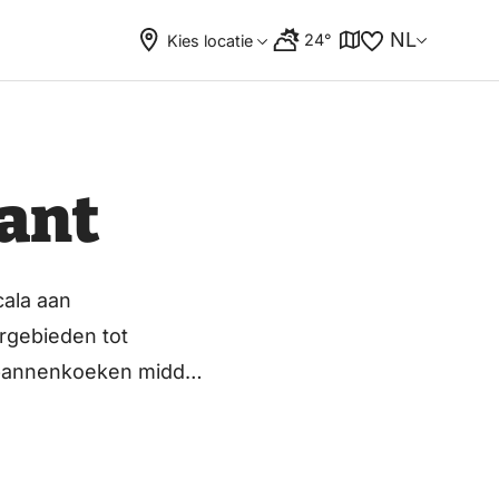
NL
24°
Kies locatie
ant
ala aan
rgebieden tot
e pannenkoeken midden
erras en
erderijdecor of een
enkoekenhuis voor een