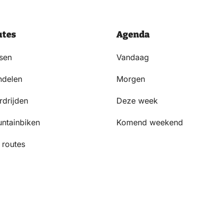
utes
Agenda
tsen
Vandaag
delen
Morgen
rdrijden
Deze week
ntainbiken
Komend weekend
 routes
Volg