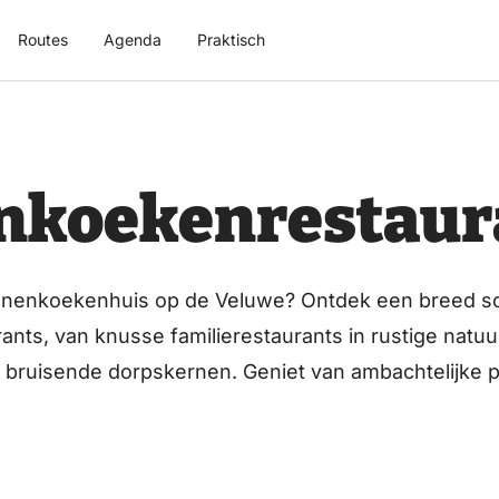
Routes
Agenda
Praktisch
nkoekenrestaur
nnenkoekenhuis op de Veluwe? Ontdek een breed sc
ts, van knusse familierestaurants in rustige natuu
 in bruisende dorpskernen. Geniet van ambachtelijk
 voor een modern pannenkoekenrestaurant met een t
or de kinderen. Of je nu houdt van een sfeervol bo
nheid, op de Veluwe vind je altijd een perfect pann