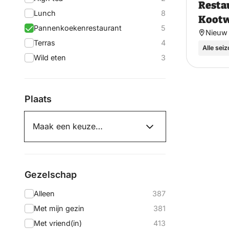
Resta
Lunch
8
Kootw
Pannenkoekenrestaurant
5
Nieuw 
Terras
4
Alle sei
Wild eten
3
Plaats
Gezelschap
Alleen
387
Met mijn gezin
381
Met vriend(in)
413