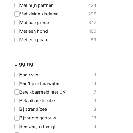
Met mijn partner
424
Met kleine kinderen
296
Met een groep
347
Met een hond
180
Met een paard
59
Ligging
Aan rivier
1
Aan/bij natuurwater
13
Bereikbaarheid met OV
7
Betaalbare locatie
1
Bij strand/zee
3
Bijzonder gebouw
18
Boerderij in bedrijf
3