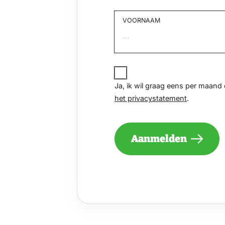
VOORNAAM
Voornaam
JA,
IK
Ja, ik wil graag eens per maan
WIL
het privacystatement
.
GRAAG
EENS
PER
MAAND
Aanmelden
EEN
NIEUWSBRIEF
ONTVANGEN
VAN
DE
VELUWE
EN
GA