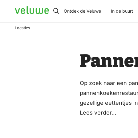
Veluwe
Ontdek de Veluwe
In de buurt
Locaties
Panne
Op zoek naar een pa
pannenkoekenrestauran
gezellige eettentjes
in de bossen of kies
Lees verder…
speelvoorzieningen vo
eigentijdse eetgelege