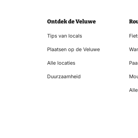
AKKOORD
MET
HET
Ontdek de Veluwe
Ro
PRIVACYSTATEMENT.
(VEREIST)
Tips van locals
Fie
Plaatsen op de Veluwe
Wan
Alle locaties
Paa
Duurzaamheid
Mou
Alle