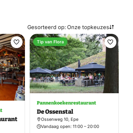
Gesorteerd op:
Onze topkeuzes
Tip van Flora
Maak
Maak
favoriet
favoriet
Pannenkoekenrestaurant
t
De Ossenstal
aurant
Ossenweg 10, Epe
Vandaag open:
11:00 – 20:00