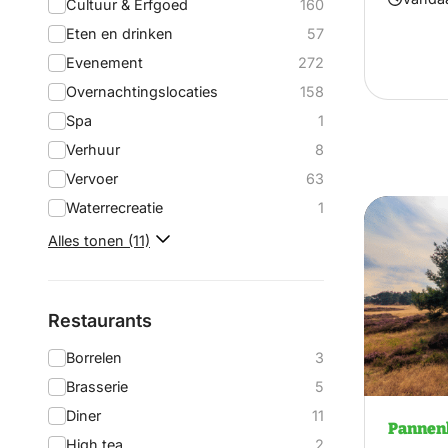
Cultuur & Erfgoed
160
Eten en drinken
57
Evenement
272
Overnachtingslocaties
158
Spa
1
Verhuur
8
Vervoer
63
Waterrecreatie
1
Alles tonen (11)
Restaurants
Borrelen
3
Brasserie
5
Diner
11
Pannen
High tea
2