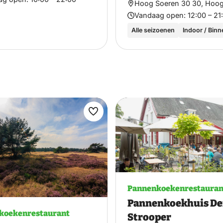
Hoog Soeren 30 30, Hoo
Vandaag open:
12:00 – 21
Alle seizoenen
Indoor / Binn
Maak
favoriet
Pannenkoekenrestauran
Pannenkoekhuis D
koekenrestaurant
Strooper