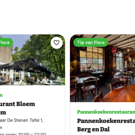
een prachtige omgeving.
Flora
Tip van Flora
Maak
favoriet
n
urant Bloem
em
Pannenkoekenrestauran
Pannenkoekenrest
ar De Stenen Tafel 1,
m
Berg en Dal
ag open:
10:00 – 22:00