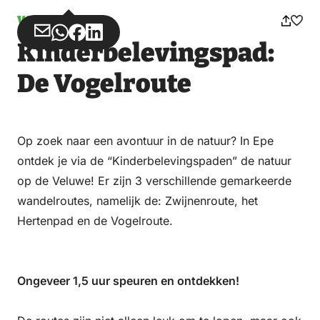
Wandelen
Deel
Deel
Deel
Deel
Kinderbelevingspad:
via
via
op
op
Email
WhatsApp
Facebook
LinkedIn
De Vogelroute
Op zoek naar een avontuur in de natuur? In Epe
ontdek je via de “Kinderbelevingspaden” de natuur
op de Veluwe! Er zijn 3 verschillende gemarkeerde
wandelroutes, namelijk de: Zwijnenroute, het
Hertenpad en de Vogelroute.
Ongeveer 1,5 uur speuren en ontdekken!