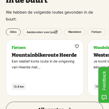
We hebben de volgende routes gevonden in de
buurt:
Alles
Wandelen
Fietsen
Aanbevolen voor jou
Fietsen
Wandel
Maak
Mountainbikeroute Heerde
Wester
favoriet
Een relatief korte route in de omgeving
Je komt 
van Heerde met…
één van 
Feedback
13.8 km
17.6 km