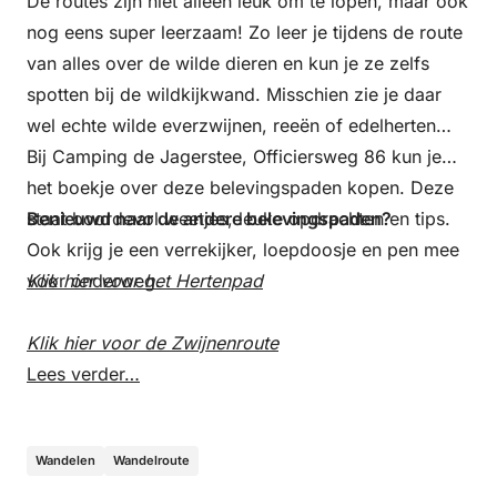
De routes zijn niet alleen leuk om te lopen, maar ook
nog eens super leerzaam! Zo leer je tijdens de route
van alles over de wilde dieren en kun je ze zelfs
spotten bij de wildkijkwand. Misschien zie je daar
wel echte wilde everzwijnen, reeën of edelherten…
Bij Camping de Jagerstee, Officiersweg 86 kun je
het boekje over deze belevingspaden kopen. Deze
staat boordevol weetjes, leuke opdrachten en tips.
Benieuwd naar de andere belevingspaden?
Ook krijg je een verrekijker, loepdoosje en pen mee
voor onderweg.
Klik hier voor het Hertenpad
Klik hier voor de Zwijnenroute
Lees verder…
Wandelen
Wandelroute