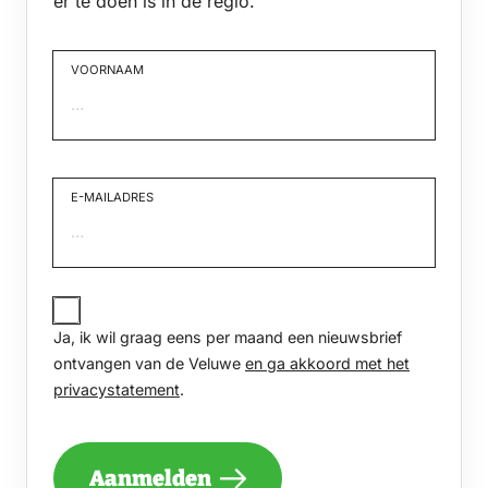
er te doen is in de regio.
VOORNAAM
Voornaam
E-MAILADRES
JA,
IK
Ja, ik wil graag eens per maand een nieuwsbrief
WIL
GRAAG
ontvangen van de Veluwe
en ga akkoord met het
EENS
privacystatement
.
PER
MAAND
EEN
NIEUWSBRIEF
Aanmelden
ONTVANGEN