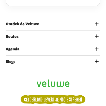
VELUWE
EN
GA
AKKOORD
MET
Ontdek de Veluwe
HET
PRIVACYSTATEMENT.
(VEREIST)
Routes
Agenda
Blogs