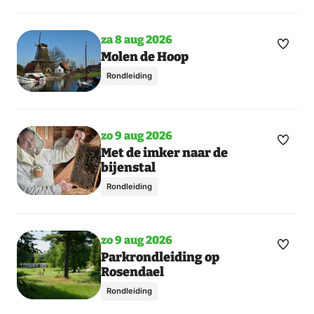
za 8 aug 2026
Maak
Toon
Molen de Hoop
meer
favori
Rondleiding
dagen
zo 9 aug 2026
Maak
Toon
Met de imker naar de
bijenstal
meer
favori
dagen
Rondleiding
zo 9 aug 2026
Maak
Toon
Parkrondleiding op
Rosendael
meer
favori
dagen
Rondleiding