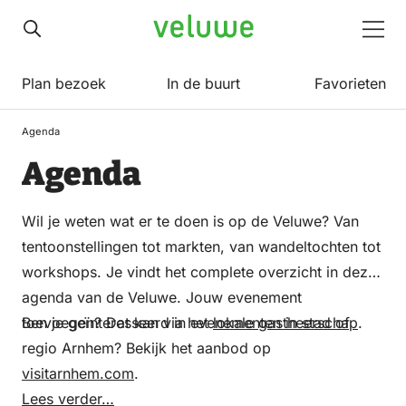
Veluwe
Men
Plan bezoek
In de buurt
Favorieten
Agenda
Agenda
Wil je weten wat er te doen is op de Veluwe? Van
tentoonstellingen tot markten, van wandeltochten tot
workshops. Je vindt het complete overzicht in deze
agenda van de Veluwe. Jouw evenement
toevoegen? Dat kan via het
Ben je geïnteresseerd in evenementen in stad of
lokale gastheerschap
.
regio Arnhem? Bekijk het aanbod op
visitarnhem.com
.
Lees verder…