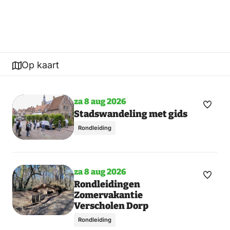
Op kaart
za 8 aug 2026
Maak
Toon
Stadswandeling met gids
meer
favori
Rondleiding
dagen
za 8 aug 2026
Maak
Toon
Rondleidingen
Zomervakantie
meer
favori
Verscholen Dorp
dagen
Rondleiding