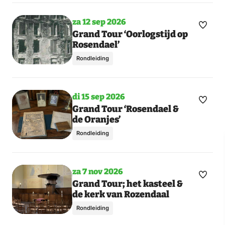
za 12 sep 2026
Maak
Toon
Grand Tour ‘Oorlogstijd op
Rosendael’
meer
favori
dagen
Rondleiding
di 15 sep 2026
Maak
Toon
Grand Tour ‘Rosendael &
de Oranjes’
meer
favori
dagen
Rondleiding
za 7 nov 2026
Maak
Toon
Grand Tour; het kasteel &
de kerk van Rozendaal
meer
favori
dagen
Rondleiding