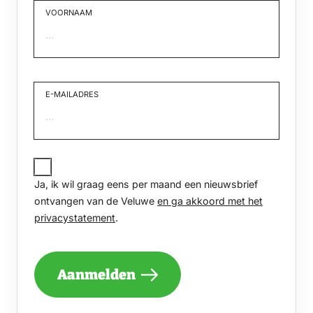
VOORNAAM
Voornaam
E-MAILADRES
JA,
IK
Ja, ik wil graag eens per maand een nieuwsbrief
WIL
GRAAG
ontvangen van de Veluwe
en ga akkoord met het
EENS
privacystatement
.
PER
MAAND
EEN
NIEUWSBRIEF
Aanmelden
ONTVANGEN
VAN
DE