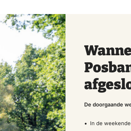
Wannee
Posba
afgesl
De doorgaande weg
In de weekend