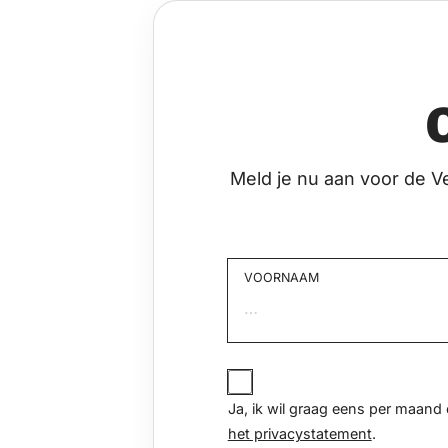
Meld je nu aan voor de V
VOORNAAM
Voornaam
JA,
IK
Ja, ik wil graag eens per maan
WIL
het privacystatement
.
GRAAG