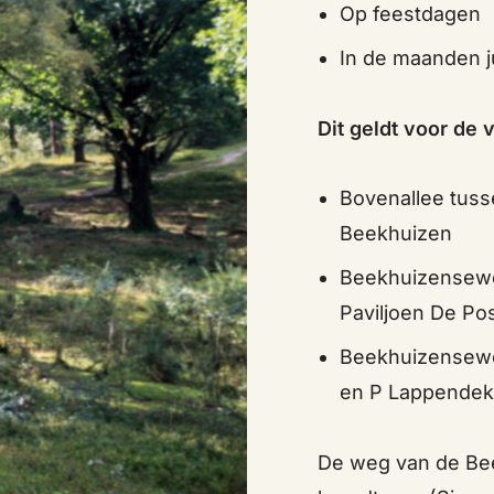
Op feestdagen
In de maanden j
Dit geldt voor de
Bovenallee tuss
Beekhuizen
Beekhuizensewe
Paviljoen De Po
Beekhuizensewe
en P Lappendek
De weg van de Be