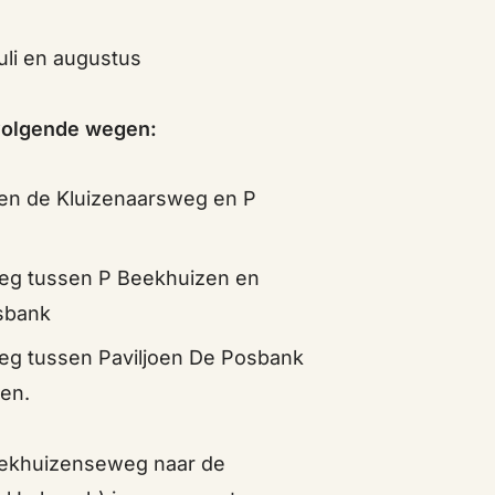
uli en augustus
 volgende wegen:
en de Kluizenaarsweg en P
g tussen P Beekhuizen en
sbank
g tussen Paviljoen De Posbank
en.
ekhuizenseweg naar de