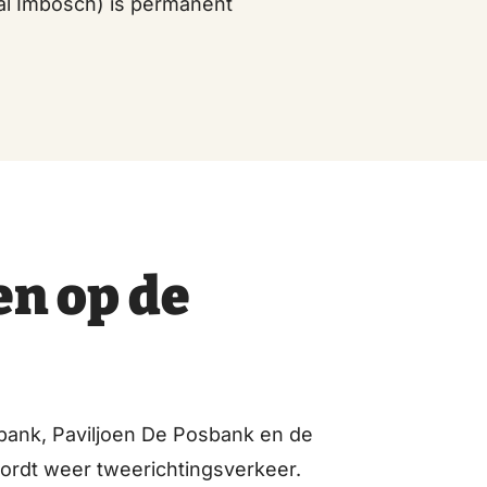
al Imbosch) is permanent
en op de
sbank, Paviljoen De Posbank en de
wordt weer tweerichtingsverkeer.