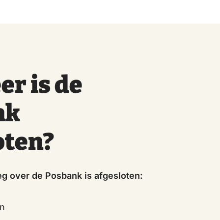
r is de
nk
oten?
 over de Posbank is afgesloten:
en