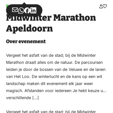
Evenement
Deel
Deel
Deel
Deel
Midwinter Marathon
via
via
op
op
Email
WhatsApp
Facebook
LinkedIn
Apeldoorn
Over evenement
Vergeet het asfalt van de stad; bij de Midwinter
Marathon draait alles om de natuur. De parcoursen
leiden je door de bossen van de Veluwe en de lanen
van Het Loo. De winterlucht en de kans op een wit
landschap maken dit evenement elk jaar weer
magisch. Afstanden voor iedereen Je hebt keuze uit
verschillende […]
Vergeet het asfalt van de stad; bij de Midwinter