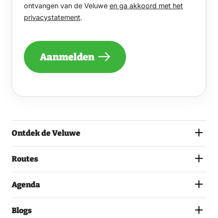
GRAAG
ontvangen van de Veluwe
en ga akkoord met het
EENS
privacystatement
.
PER
MAAND
EEN
NIEUWSBRIEF
Aanmelden
ONTVANGEN
VAN
DE
VELUWE
EN
GA
AKKOORD
MET
Ontdek de Veluwe
HET
PRIVACYSTATEMENT.
(VEREIST)
Routes
Agenda
Blogs