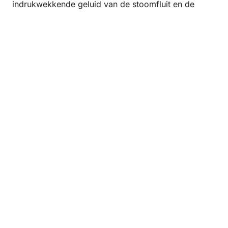
indrukwekkende geluid van de stoomfluit en de
trekkracht van de stoomlocomotieven reis je terug in
de tijd. De VSM heeft diverse stoomlocomotieven en
stoomt daarmee over de meer dan honderd jaar
oude spoorlijn tussen Apeldoorn en Dieren, met
tussenstations in Beekbergen, Loenen en Eerbeek.
Het station Beekbergen vormt het kloppend hart van
dit levende spoorwegmuseum.