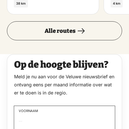
38 km
4 km
vrijdag
22 januari 2027
Alle routes
10:30 – 16:30
zaterdag
Op de hoogte blijven?
23 januari 2027
10:30 – 16:30
Meld je nu aan voor de Veluwe nieuwsbrief en
ontvang eens per maand informatie over wat
dinsdag
er te doen is in de regio.
26 januari 2027
10:30 – 16:30
VOORNAAM
woensdag