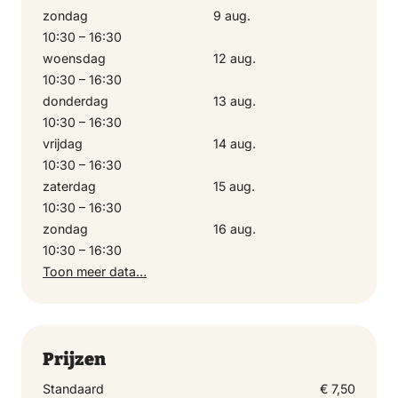
zondag
9 aug.
dinsdag
10:30 – 16:30
29 december 2026
woensdag
12 aug.
10:30 – 16:30
10:30 – 16:30
donderdag
13 aug.
10:30 – 16:30
woensdag
vrijdag
14 aug.
10:30 – 16:30
30 december 2026
zaterdag
15 aug.
10:30 – 16:30
10:30 – 16:30
zondag
16 aug.
10:30 – 16:30
donderdag
Toon meer data…
31 december 2026
10:30 – 16:30
Prijzen
vrijdag
Standaard
€ 7,50
1 januari 2027