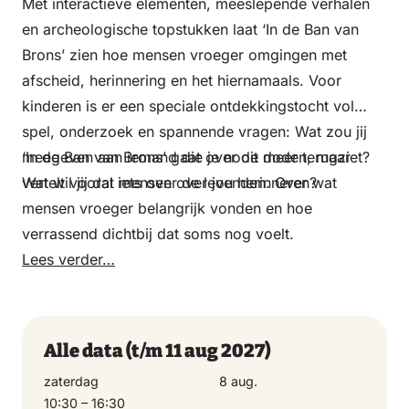
Met interactieve elementen, meeslepende verhalen
23 december 2026
en archeologische topstukken laat ‘In de Ban van
10:30 – 16:30
Brons’ zien hoe mensen vroeger omgingen met
afscheid, herinnering en het hiernamaals. Voor
donderdag
kinderen is er een speciale ontdekkingstocht vol
24 december 2026
spel, onderzoek en spannende vragen: Wat zou jij
10:30 – 16:30
meegeven aan iemand die je nooit meer terugziet?
‘In de Ban van Brons’ gaat over de doden, maar
Wat wil jij dat mensen over jou herinneren?
vertelt vooral iets over de levenden. Over wat
mensen vroeger belangrijk vonden en hoe
vrijdag
verrassend dichtbij dat soms nog voelt.
25 december 2026
Lees verder…
10:30 – 16:30
zaterdag
Alle data
(t/m 11 aug 2027)
26 december 2026
10:30 – 16:30
zaterdag
8 aug.
10:30 – 16:30