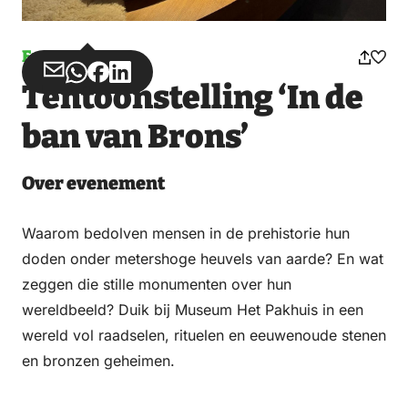
12 december 2026
10:30 – 16:30
Evenement
Deel
Deel
Deel
Deel
Tentoonstelling ‘In de
via
via
op
op
dinsdag
Email
WhatsApp
Facebook
LinkedIn
ban van Brons’
15 december 2026
10:30 – 16:30
Over evenement
woensdag
Waarom bedolven mensen in de prehistorie hun
16 december 2026
doden onder metershoge heuvels van aarde? En wat
10:30 – 16:30
zeggen die stille monumenten over hun
wereldbeeld? Duik bij Museum Het Pakhuis in een
wereld vol raadselen, rituelen en eeuwenoude stenen
donderdag
en bronzen geheimen.
17 december 2026
10:30 – 16:30