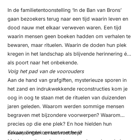
In de familietentoonstelling ‘In de Ban van Brons’
vrijdag
gaan bezoekers terug naar een tijd waarin leven en
18 december 2026
dood nauw met elkaar verweven waren. Een tijd
10:30 – 16:30
waarin mensen geen boeken hadden om verhalen te
bewaren, maar rituelen. Waarin de doden hun plek
kregen in het landschap als blijvende herinnering én
zaterdag
als poort naar het onbekende.
19 december 2026
Volg het pad van de voorouders
10:30 – 16:30
Aan de hand van grafgiften, mysterieuze sporen in
het zand en indrukwekkende reconstructies kom je
dinsdag
oog in oog te staan met de rituelen van duizenden
22 december 2026
jaren geleden. Waarom werden sommige mensen
10:30 – 16:30
begraven met bijzondere voorwerpen? Waarom
precies op die ene plek? En hoe hielden hun
nakomelingen contact met hen?
Ervaar, ontdek en verwonder je
woensdag