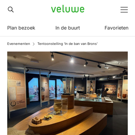
Veluwe
Men
woensdag
Plan bezoek
In de buurt
Favorieten
9 december 2026
10:30 – 16:30
Evenementen
Tentoonstelling ‘In de ban van Brons’
donderdag
10 december 2026
10:30 – 16:30
vrijdag
11 december 2026
10:30 – 16:30
zaterdag