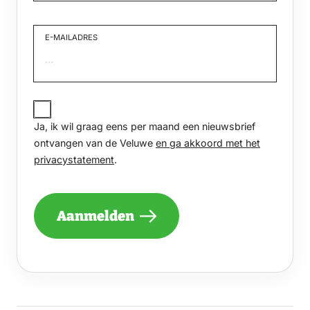
Voornaam
27 januari 2027
10:30 – 16:30
E-MAILADRES
donderdag
JA,
28 januari 2027
IK
10:30 – 16:30
Ja, ik wil graag eens per maand een nieuwsbrief
WIL
GRAAG
ontvangen van de Veluwe
en ga akkoord met het
EENS
privacystatement
.
PER
vrijdag
MAAND
29 januari 2027
EEN
NIEUWSBRIEF
10:30 – 16:30
Aanmelden
ONTVANGEN
VAN
DE
zaterdag
VELUWE
EN
30 januari 2027
GA
10:30 – 16:30
AKKOORD