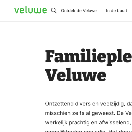
Veluwe
Ontdek de Veluwe
In de buurt
Familieplezier:
samen
genieten
Familieple
op
de
Veluwe
Veluwe
Ontzettend divers en veelzijdig, d
misschien zelfs al geweest. De Vel
werkelijk prachtig en afwisselend,
mogelijkheden oneindig. Het doors