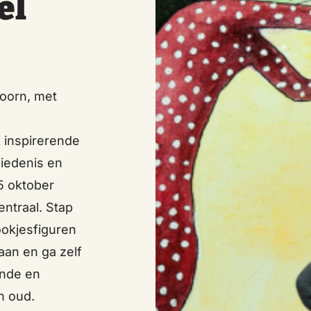
el
doorn, met
 inspirerende
hiedenis en
25 oktober
ntraal. Stap
rookjesfiguren
aan en ga zelf
ende en
n oud.