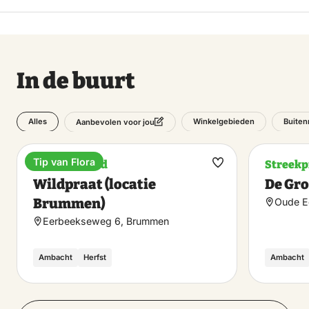
In de buurt
Alles
Winkelgebieden
Buiten
Aanbevolen voor jou
Tip van Flora
Natuurgebied
Streekp
Maak
Wildpraat (locatie
De Gro
favoriet
Brummen)
Oude E
Eerbeekseweg 6, Brummen
Ambacht
Herfst
Ambacht