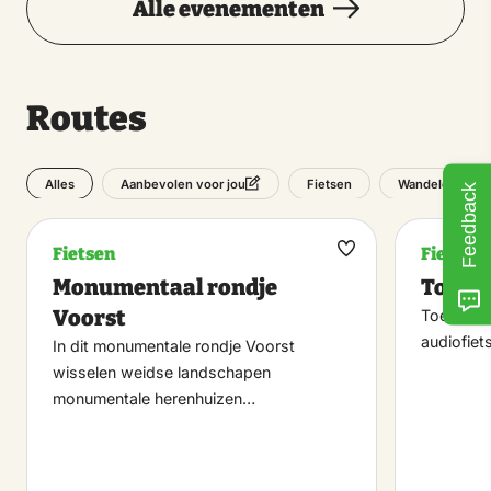
Alle evenementen
Routes
Alles
Fietsen
Wandelen
Aanbevolen voor jou
Feedback
Fietsen
Fietsen
Maak
Monumentaal rondje
Toen 
favoriet
Voorst
Toen de 
audiofie
In dit monumentale rondje Voorst
wisselen weidse landschapen
monumentale herenhuizen…