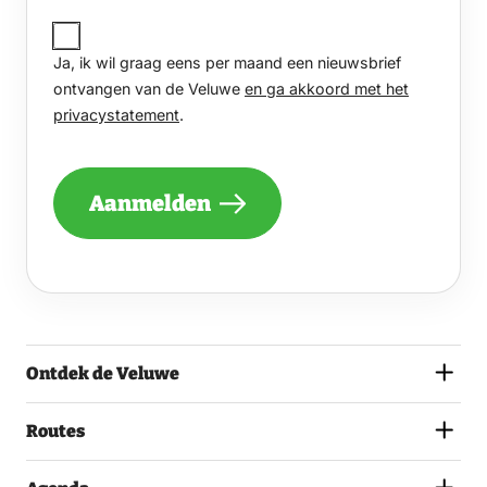
JA,
IK
Ja, ik wil graag eens per maand een nieuwsbrief
WIL
GRAAG
ontvangen van de Veluwe
en ga akkoord met het
EENS
privacystatement
.
PER
MAAND
EEN
NIEUWSBRIEF
Aanmelden
ONTVANGEN
VAN
DE
VELUWE
EN
GA
AKKOORD
MET
Ontdek de Veluwe
HET
PRIVACYSTATEMENT.
(VEREIST)
Routes