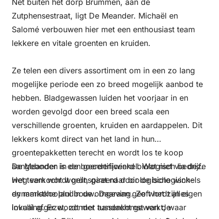
Net buiten het dorp Brummen, aan de
Zutphensestraat, ligt De Meander. Michaël en
Salomé verbouwen hier met een enthousiast team
lekkere en vitale groenten en kruiden.
Ze telen een divers assortiment om in een zo lang
mogelijke periode een zo breed mogelijk aanbod te
hebben. Bladgewassen luiden het voorjaar in en
worden gevolgd door een breed scala een
verschillende groenten, kruiden en aardappelen. Dit
lekkers komt direct van het land in hun
groentepakketten terecht en wordt los te koop
aangeboden in de boerderijwinkel. Wat niet via deze
De Meander is een gecertificeerd biologisch bedrijf.
weg verkocht wordt, gaat naar biologische winkels
Het team wordt geïnspireerd door de biologisch-
en marktkooplui in de omgeving. Zo wordt alles
dynamische landbouw. Daaraan geeft het zijn eigen
lokaal afgezet, zonder tussenkomst van de
invulling. Er wordt met aandacht gewerkt, waar