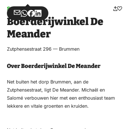
Streekproduct
Deel
Deel
Deel
Deel
Boerderijwinkel De
via
via
op
op
Email
WhatsApp
Facebook
LinkedIn
Meander
Zutphensestraat 296 — Brummen
Over Boerderijwinkel De Meander
Net buiten het dorp Brummen, aan de
Zutphensestraat, ligt De Meander. Michaël en
Salomé verbouwen hier met een enthousiast team
lekkere en vitale groenten en kruiden.