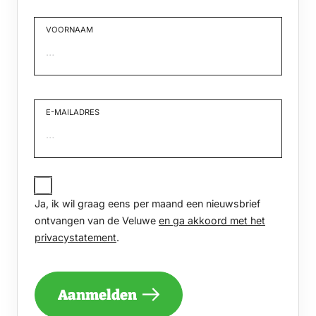
VOORNAAM
Voornaam
E-MAILADRES
JA,
IK
Ja, ik wil graag eens per maand een nieuwsbrief
WIL
GRAAG
ontvangen van de Veluwe
en ga akkoord met het
EENS
privacystatement
.
PER
MAAND
EEN
NIEUWSBRIEF
Aanmelden
ONTVANGEN
VAN