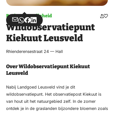
Bezienswaardigheid
Deel
Deel
Deel
Deel
Wildobservatiepunt
via
via
op
op
Email
WhatsApp
Facebook
LinkedIn
Kiekuut Leusveld
Rhienderensestraat 24 — Hall
Over Wildobservatiepunt Kiekuut
Leusveld
Nabij Landgoed Leusveld vind je dit
wildobservatiepunt. Het observatiepost Kiekuut is
van hout uit het natuurgebied zelf. In de zomer
ontdek je in de graslanden bijzondere bloemen zoals