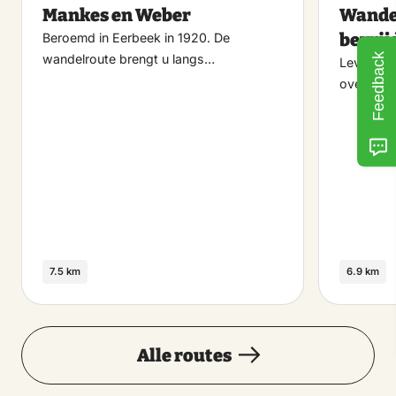
Mankes en Weber
Wande
favoriet
bevrij
Beroemd in Eerbeek in 1920. De
Feedback
wandelroute brengt u langs…
Leve de v
over Bru
7.5 km
6.9 km
Alle routes