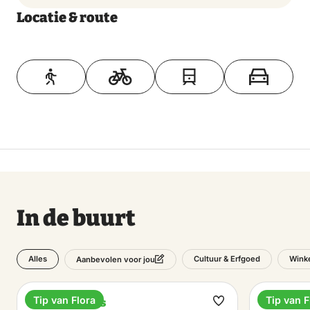
Locatie & route
Toon op kaart
In de buurt
Alles
Cultuur & Erfgoed
Wink
Aanbevolen voor jou
Tip van Flora
Tip van F
Treinstations
Fietsve