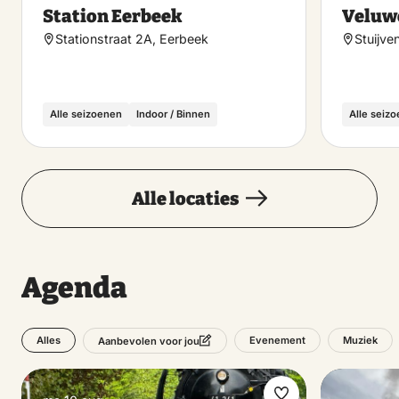
Maak
Station Eerbeek
Veluwe
favoriet
Stationstraat 2A, Eerbeek
Stuijve
Alle seizoenen
Indoor / Binnen
Alle seiz
Alle locaties
Agenda
Alles
Evenement
Muziek
Aanbevolen voor jou