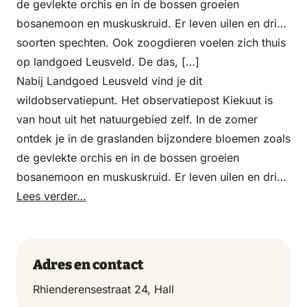
de gevlekte orchis en in de bossen groeien
bosanemoon en muskuskruid. Er leven uilen en drie
soorten spechten. Ook zoogdieren voelen zich thuis
op landgoed Leusveld. De das, […]
Nabij Landgoed Leusveld vind je dit
wildobservatiepunt. Het observatiepost Kiekuut is
van hout uit het natuurgebied zelf. In de zomer
ontdek je in de graslanden bijzondere bloemen zoals
de gevlekte orchis en in de bossen groeien
bosanemoon en muskuskruid. Er leven uilen en drie
soorten spechten. Ook zoogdieren voelen zich thuis
Lees verder…
op landgoed Leusveld. De das, ree, boommarter,
bunzing en verschillende soorten vleermuizen kun je
er tegenkomen. Er leven ook amfibieën en reptielen
Adres en contact
zoals de kamsalamander, de hazelworm en de
Rhienderensestraat 24, Hall
ringslang.