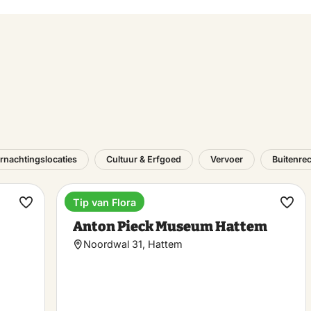
rnachtingslocaties
Cultuur & Erfgoed
Vervoer
Buitenrec
Tip van Flora
Museum
Maak
Maa
Anton Pieck Museum Hattem
favoriet
favo
Noordwal 31, Hattem