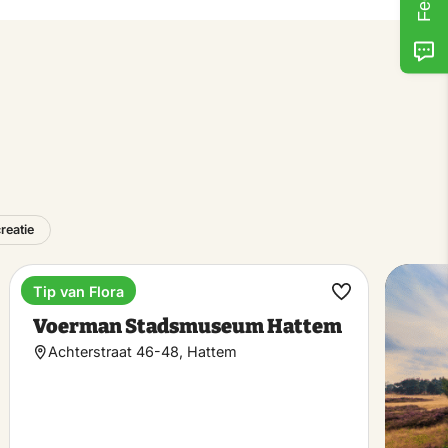
reatie
Tip van Flora
Museum
k
Maak
Voerman Stadsmuseum Hattem
riet
favoriet
Achterstraat 46-48, Hattem