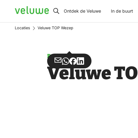
Veluwe
Ontdek de Veluwe
In de buurt
Locaties
Veluwe TOP Wezep
Parkeren
Deel
Deel
Deel
Deel
Veluwe T
via
via
op
op
Email
WhatsApp
Facebook
LinkedIn