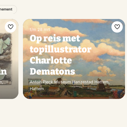
nement
t/m 28 mrt
Maak
Maa
Op reis met
favoriet
favo
topillustrator
Charlotte
in
Dematons
m,
Anton Pieck Museum Hanzestad Hattem,
Hattem