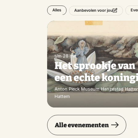
Alles
Eve
Aanbevolen voor jou
t/m 28 mrt
Het sprookje van
een echte koning
Anton Pieck Museum Hanzestad Hatte
Hattem
Alle evenementen