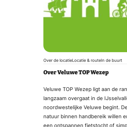
Over de locatie
Locatie & route
In de buurt
Over Veluwe TOP Wezep
Veluwe TOP Wezep ligt aan de ra
langzaam overgaat in de IJsselval
noordwestelijke Veluwe begint. De
natuur binnen handbereik willen e
een ontspannen fietstocht of sim