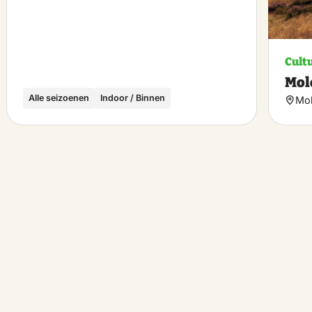
Cult
Mol
Alle seizoenen
Indoor / Binnen
Mol