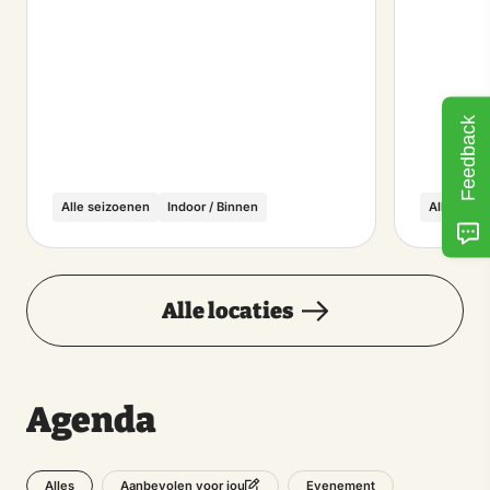
Feedback
Alle seizoenen
Indoor / Binnen
Alle seiz
Alle locaties
Agenda
Alles
Evenement
Aanbevolen voor jou