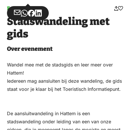
Evenement
Deel
Deel
Deel
Deel
Stadswandeling met
via
via
op
op
Email
WhatsApp
Facebook
LinkedIn
gids
Over evenement
Wandel mee met de stadsgids en leer meer over
Hattem!
Iedereen mag aansluiten bij deze wandeling, de gids
staat voor je klaar bij het Toeristisch Informatiepunt.
De aansluitwandeling in Hattem is een
stadswandeling onder leiding van een van onze
gidsen, die je meeneemt langs de mooiste en meest