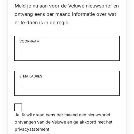
14:00 – 15:30
Meld je nu aan voor de Veluwe nieuwsbrief en
ontvang eens per maand informatie over wat
woensdag
er te doen is in de regio.
19 augustus 2026
14:00 – 15:30
VOORNAAM
zaterdag
Voornaam
22 augustus 2026
14:00 – 15:30
E-MAILADRES
woensdag
JA,
26 augustus 2026
IK
14:00 – 15:30
Ja, ik wil graag eens per maand een nieuwsbrief
WIL
GRAAG
ontvangen van de Veluwe
en ga akkoord met het
EENS
privacystatement
.
PER
zaterdag