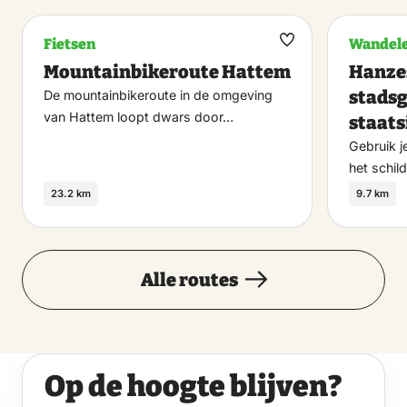
Fietsen
Wandel
Maak
Mountainbikeroute Hattem
Hanzes
Alle data
favoriet
stadsg
De mountainbikeroute in de omgeving
van Hattem loopt dwars door…
staats
zaterdag
Gebruik j
8 augustus 2026
het schild
14:00 – 15:30
23.2 km
9.7 km
woensdag
12 augustus 2026
Alle routes
14:00 – 15:30
zaterdag
Op de hoogte blijven?
15 augustus 2026