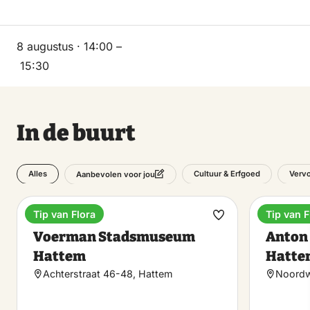
8 augustus · 14:00 –
15:30
In de buurt
Alles
Cultuur & Erfgoed
Verv
Aanbevolen voor jou
Tip van Flora
Tip van F
Museum
Museu
Maak
Voerman Stadsmuseum
Anton
favoriet
Hattem
Hatte
Achterstraat 46-48, Hattem
Noordw