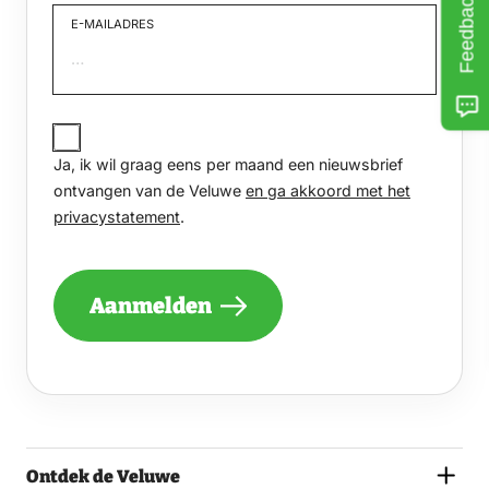
Feedback
E-MAILADRES
JA,
IK
Ja, ik wil graag eens per maand een nieuwsbrief
WIL
GRAAG
ontvangen van de Veluwe
en ga akkoord met het
EENS
privacystatement
.
PER
MAAND
EEN
NIEUWSBRIEF
Aanmelden
ONTVANGEN
VAN
DE
VELUWE
EN
GA
AKKOORD
MET
Ontdek de Veluwe
HET