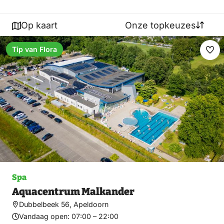
Op kaart
Onze topkeuzes
Tip van Flora
Ma
fav
Spa
Aquacentrum Malkander
Dubbelbeek 56, Apeldoorn
Vandaag open:
07:00 – 22:00