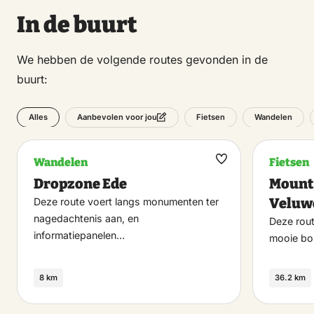
In de buurt
We hebben de volgende routes gevonden in de
buurt:
Alles
Fietsen
Wandelen
Aanbevolen voor jou
Wandelen
Fietsen
Maak
Dropzone Ede
Mounta
favoriet
Veluw
Deze route voert langs monumenten ter
nagedachtenis aan, en
Deze rout
informatiepanelen…
mooie b
8 km
36.2 km