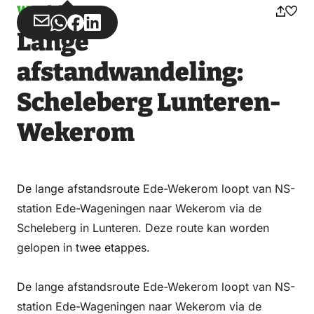
Wandelen
Deel
Deel
Deel
Deel
Lange
via
via
op
op
Email
WhatsApp
Facebook
LinkedIn
afstandwandeling:
Scheleberg Lunteren-
Wekerom
De lange afstandsroute Ede-Wekerom loopt van NS-
station Ede-Wageningen naar Wekerom via de
Scheleberg in Lunteren. Deze route kan worden
gelopen in twee etappes.
De lange afstandsroute Ede-Wekerom loopt van NS-
station Ede-Wageningen naar Wekerom via de