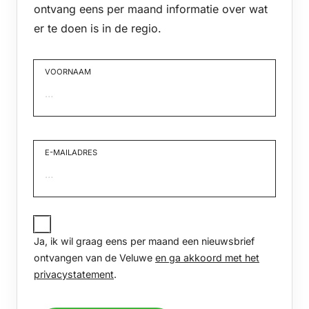
ontvang eens per maand informatie over wat
er te doen is in de regio.
VOORNAAM
Voornaam
E-MAILADRES
JA,
IK
Ja, ik wil graag eens per maand een nieuwsbrief
WIL
GRAAG
ontvangen van de Veluwe
en ga akkoord met het
EENS
privacystatement
.
PER
MAAND
EEN