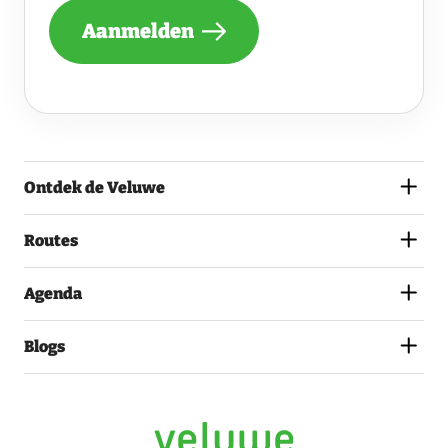
NIEUWSBRIEF
Aanmelden
ONTVANGEN
VAN
DE
VELUWE
EN
GA
AKKOORD
MET
Ontdek de Veluwe
HET
PRIVACYSTATEMENT.
(VEREIST)
Routes
Agenda
Blogs