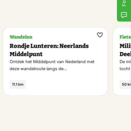
Wandelen
Fiet
k
Maak
Rondje Lunteren: Neerlands
Mili
riet
favoriet
Middelpunt
Dee
Ontdek het Middelpunt van Nederland met
De mil
deze wandelroute langs de…
tocht
11.1 km
50 k