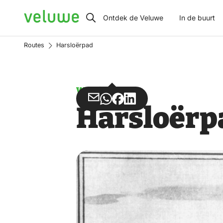
Veluwe
Ontdek de Veluwe
In de buurt
Routes
Harsloërpad
Wandelen
Deel
Deel
Deel
Deel
Harsloërp
via
via
op
op
Email
WhatsApp
Facebook
LinkedIn