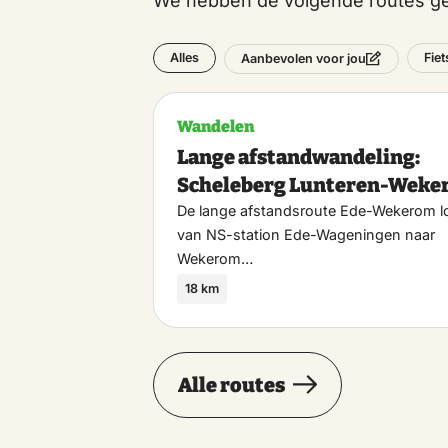
We hebben de volgende routes ge
Alles
Fie
Aanbevolen voor jou
Wandelen
Lange afstandwandeling:
Scheleberg Lunteren-Wek
De lange afstandsroute Ede-Wekerom l
van NS-station Ede-Wageningen naar
Wekerom…
18 km
Alle routes