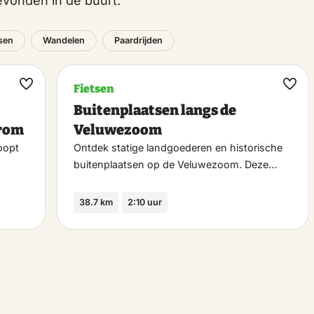
vonden in de buurt:
tsen
Wandelen
Paardrijden
Fietsen
Maak
Maa
Buitenplaatsen langs de
favoriet
favo
erom
Veluwezoom
oopt
Ontdek statige landgoederen en historische
buitenplaatsen op de Veluwezoom. Deze…
38.7 km
2:10 uur