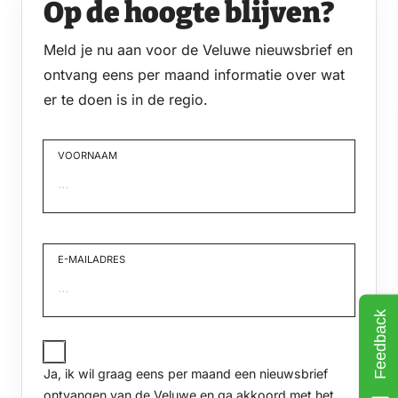
Op de hoogte blijven?
Meld je nu aan voor de Veluwe nieuwsbrief en
ontvang eens per maand informatie over wat
er te doen is in de regio.
VOORNAAM
Voornaam
E-MAILADRES
Feedback
JA,
IK
Ja, ik wil graag eens per maand een nieuwsbrief
WIL
GRAAG
ontvangen van de Veluwe
en ga akkoord met het