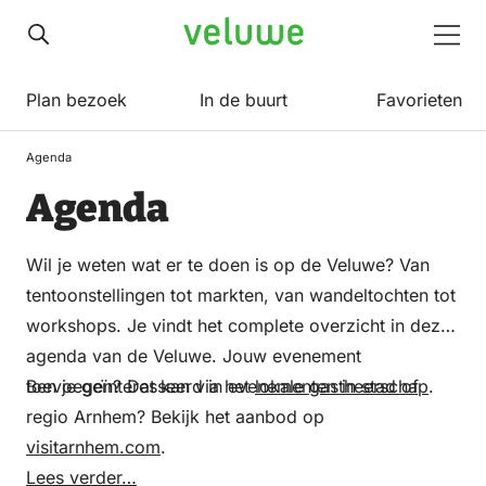
Veluwe
Men
Plan bezoek
In de buurt
Favorieten
Agenda
Agenda
Wil je weten wat er te doen is op de Veluwe? Van
tentoonstellingen tot markten, van wandeltochten tot
workshops. Je vindt het complete overzicht in deze
agenda van de Veluwe. Jouw evenement
toevoegen? Dat kan via het
Ben je geïnteresseerd in evenementen in stad of
lokale gastheerschap
.
regio Arnhem? Bekijk het aanbod op
visitarnhem.com
.
Lees verder…