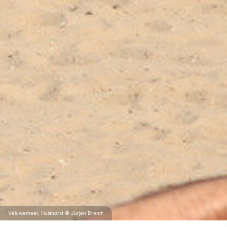
Veluwemeer, Hulshorst © Jurjen Drenth