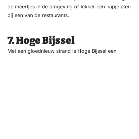
de meertjes in de omgeving of lekker een hapje eten
bij een van de restaurants.
7. Hoge Bijssel
Met een gloednieuw strand is Hoge Bijssel een
zomerse plek aan het meer gewor­den. En de naam
zegt het al: de locatie is bij uitstek geschikt voor
surfers! Vanaf Hoge Bijssel vaart ook de fietspont
naar de andere kant van de Randmeren. Een
aanrader voor een gevarieerde fietstocht.
Zwemmen op de Veluwe