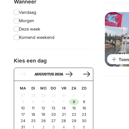
Filteren
Wanneer
op:
Vandaag
Morgen
Deze week
Komend weekend
Toon
Kies een dag
AUGUSTUS 2026
MA
DI
WO
DO
VR
ZA
ZO
27
28
29
30
31
1
2
3
4
5
6
7
8
9
10
11
12
13
14
15
16
17
18
19
20
21
22
23
24
25
26
27
28
29
30
31
1
2
3
4
5
6