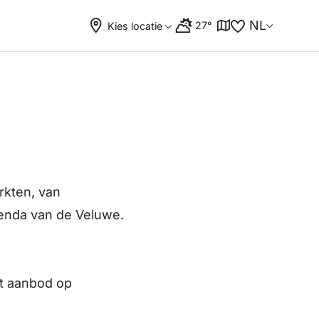
NL
27°
Kies locatie
rkten, van
genda van de Veluwe.
et aanbod op