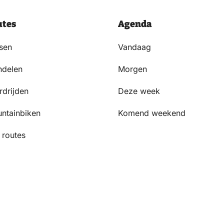
utes
Agenda
tsen
Vandaag
delen
Morgen
rdrijden
Deze week
ntainbiken
Komend weekend
 routes
Volg