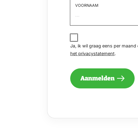
VOORNAAM
Voornaam
JA,
IK
Ja, ik wil graag eens per maan
WIL
het privacystatement
.
GRAAG
EENS
PER
MAAND
Aanmelden
EEN
NIEUWSBRIEF
ONTVANGEN
VAN
DE
VELUWE
EN
GA
AKKOORD