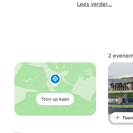
Lees verder…
2 evenem
Toon
op
kaart:
Toon op kaart
Toon