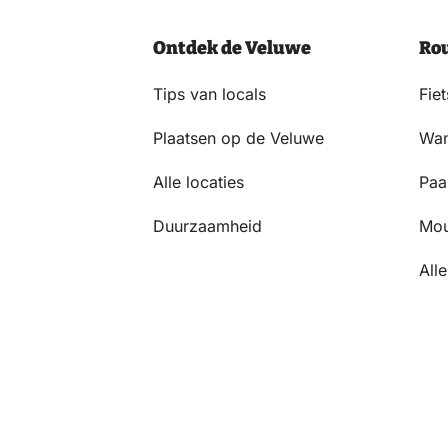
MET
HET
Ontdek de Veluwe
Ro
PRIVACYSTATEMENT.
(VEREIST)
Tips van locals
Fie
Plaatsen op de Veluwe
Wan
Alle locaties
Paa
Duurzaamheid
Mou
Alle