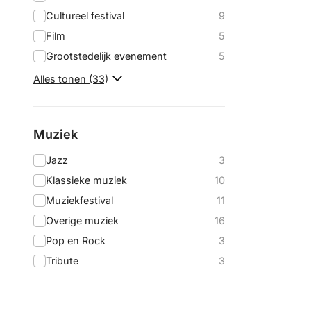
Cultureel festival
9
Film
5
Grootstedelijk evenement
5
Alles tonen (33)
Muziek
Jazz
3
Klassieke muziek
10
Muziekfestival
11
Overige muziek
16
Pop en Rock
3
Tribute
3