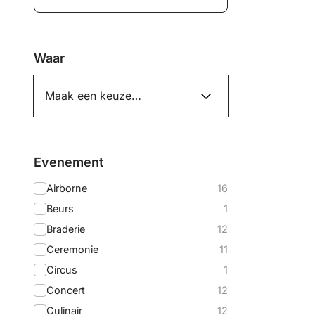
Kies
een
Waar
dag
Evenement
Airborne
16
Beurs
1
Braderie
12
Ceremonie
11
Circus
1
Concert
12
Culinair
12