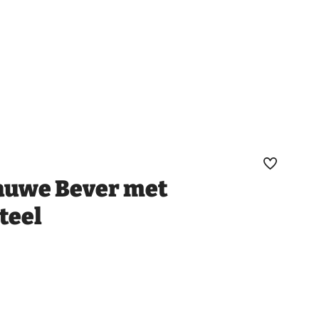
Maak
lauwe Bever met
favoriet
teel