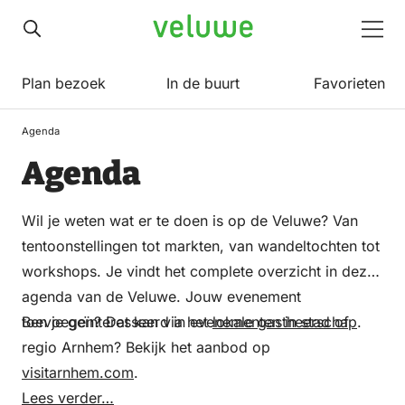
Veluwe
Men
Plan bezoek
In de buurt
Favorieten
Agenda
Agenda
Wil je weten wat er te doen is op de Veluwe? Van
tentoonstellingen tot markten, van wandeltochten tot
workshops. Je vindt het complete overzicht in deze
agenda van de Veluwe. Jouw evenement
toevoegen? Dat kan via het
Ben je geïnteresseerd in evenementen in stad of
lokale gastheerschap
.
regio Arnhem? Bekijk het aanbod op
visitarnhem.com
.
Lees verder…