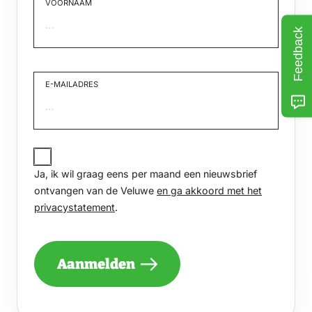
VOORNAAM
Feedback
Voornaam
E-MAILADRES
JA,
IK
Ja, ik wil graag eens per maand een nieuwsbrief
WIL
GRAAG
ontvangen van de Veluwe
en ga akkoord met het
EENS
privacystatement
.
PER
MAAND
EEN
NIEUWSBRIEF
Aanmelden
ONTVANGEN
VAN
DE
VELUWE