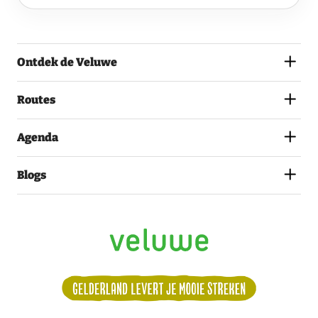
EN
GA
AKKOORD
MET
Ontdek de Veluwe
HET
PRIVACYSTATEMENT.
(VEREIST)
Routes
Agenda
Blogs