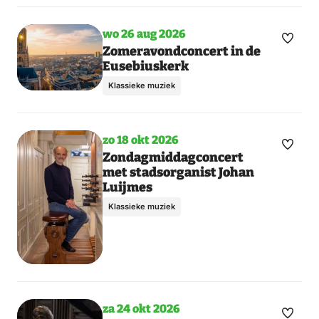
wo 26 aug 2026
Maak
Zomeravondconcert in de
Eusebiuskerk
favori
Klassieke muziek
zo 18 okt 2026
Maak
Zondagmiddagconcert
met stadsorganist Johan
favori
Luijmes
Klassieke muziek
za 24 okt 2026