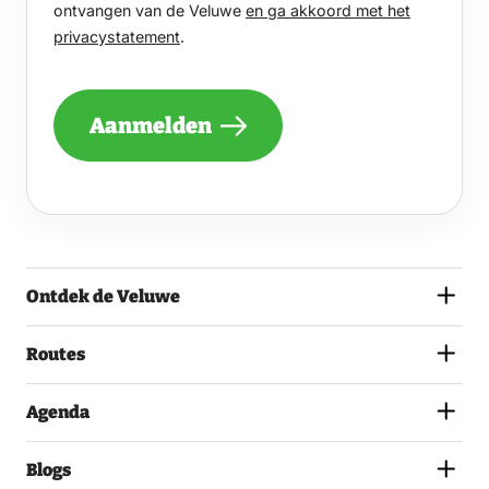
GRAAG
ontvangen van de Veluwe
en ga akkoord met het
EENS
privacystatement
.
PER
MAAND
EEN
NIEUWSBRIEF
Aanmelden
ONTVANGEN
VAN
DE
VELUWE
EN
GA
AKKOORD
MET
Ontdek de Veluwe
HET
PRIVACYSTATEMENT.
(VEREIST)
Routes
Agenda
Blogs