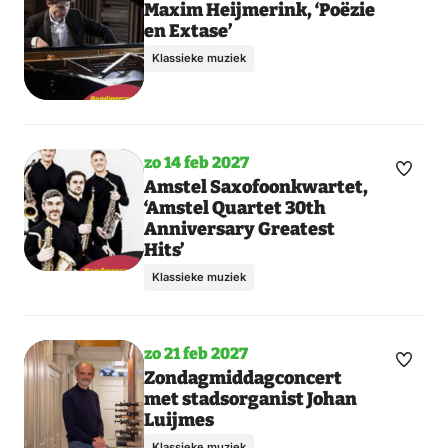
Maak
Maxim Heijmerink, ‘Poëzie
en Extase’
favori
Klassieke muziek
zo 14 feb 2027
Maak
Amstel Saxofoonkwartet,
‘Amstel Quartet 30th
favori
Anniversary Greatest
Hits’
Klassieke muziek
zo 21 feb 2027
Maak
Zondagmiddagconcert
met stadsorganist Johan
favori
Luijmes
Klassieke muziek