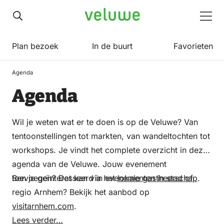
Veluwe
Men
Plan bezoek
In de buurt
Favorieten
Agenda
Agenda
Wil je weten wat er te doen is op de Veluwe? Van
tentoonstellingen tot markten, van wandeltochten tot
workshops. Je vindt het complete overzicht in deze
agenda van de Veluwe. Jouw evenement
toevoegen? Dat kan via het
Ben je geïnteresseerd in evenementen in stad of
lokale gastheerschap
.
regio Arnhem? Bekijk het aanbod op
visitarnhem.com
.
Lees verder…