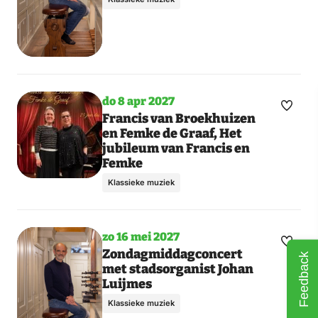
do 8 apr 2027
Maak
Francis van Broekhuizen
en Femke de Graaf, Het
favori
jubileum van Francis en
Femke
Klassieke muziek
zo 16 mei 2027
Maak
Zondagmiddagconcert
Feedback
met stadsorganist Johan
favori
Luijmes
Klassieke muziek