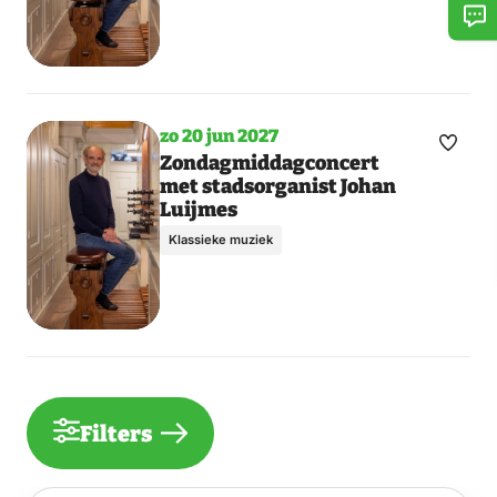
zo 20 jun 2027
Maak
Zondagmiddagconcert
met stadsorganist Johan
favori
Luijmes
Klassieke muziek
Filters