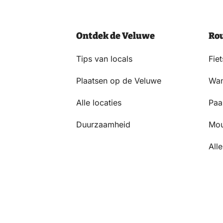
AKKOORD
MET
HET
Ontdek de Veluwe
Ro
PRIVACYSTATEMENT.
(VEREIST)
Tips van locals
Fie
Plaatsen op de Veluwe
Wan
Alle locaties
Paa
Duurzaamheid
Mou
Alle