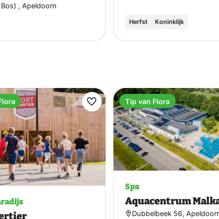
 Bos) , Apeldoorn
Herfst
Koninklijk
Flora
Tip van Flora
Maak
favoriet
Spa
Aquacentrum Malk
radijs
Dubbelbeek 56, Apeldoor
ertier