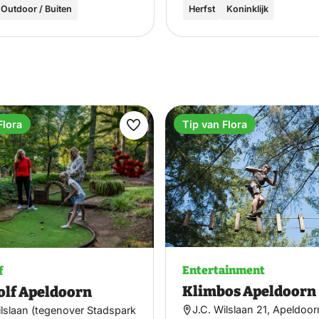
Outdoor / Buiten
Herfst
Koninklijk
Flora
Tip van Flora
Maak
favoriet
Entertainment
f
Klimbos Apeldoorn
olf Apeldoorn
J.C. Wilslaan 21, Apeldoor
ilslaan (tegenover Stadspark