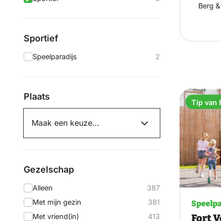
Berg &
Sportief
Speelparadijs
2
Plaats
Tip van 
Gezelschap
Alleen
387
Met mijn gezin
381
Speelpa
Met vriend(in)
413
Fort V