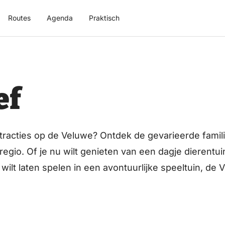
Routes
Agenda
Praktisch
ef
tracties op de Veluwe? Ontdek de gevarieerde famili
regio. Of je nu wilt genieten van een dagje dierentu
wilt laten spelen in een avontuurlijke speeltuin, de 
ducatieve kinderboerderijen en gezellige pluktuinen
eractieve belevenissen, er is een attractie voor elke l
jkheden en laat je verrassen door het uitgebreide a