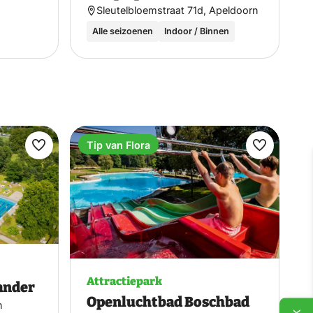
Sleutelbloemstraat 71d, Apeldoorn
Alle seizoenen
Indoor / Binnen
Tip van Flora
Maak
Maak
favoriet
favoriet
Attractiepark
ander
Openluchtbad Boschbad
n