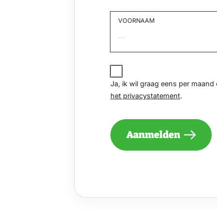
VOORNAAM
Voornaam
JA,
IK
Ja, ik wil graag eens per maan
WIL
het privacystatement
.
GRAAG
EENS
PER
MAAND
Aanmelden
EEN
NIEUWSBRIEF
ONTVANGEN
VAN
DE
VELUWE
EN
GA