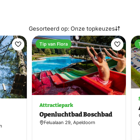
Gesorteerd op:
Onze topkeuzes
Tip van Flora
Maak
Maak
favoriet
favoriet
Attractiepark
Openluchtbad Boschbad
Felualaan 29, Apeldoorn
rn