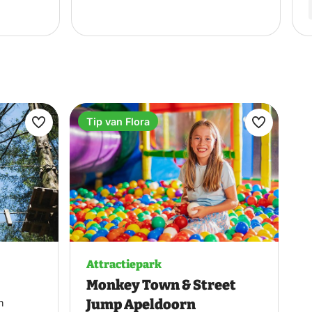
Tip van Flora
Maak
Maak
favoriet
favoriet
Attractiepark
Monkey Town & Street
Jump Apeldoorn
n