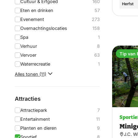
Cultuur & Erfgoed
160
Herfst
Eten en drinken
57
Evenement
273
Overnachtingslocaties
158
Spa
1
Verhuur
8
Tip van 
Vervoer
63
Waterrecreatie
1
Alles tonen (11)
Attracties
Attractiepark
7
Sportie
Entertainment
11
Minig
Planten en dieren
9
J.C. W
Sportief
8