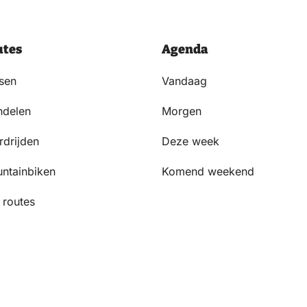
utes
Agenda
tsen
Vandaag
delen
Morgen
rdrijden
Deze week
ntainbiken
Komend weekend
 routes