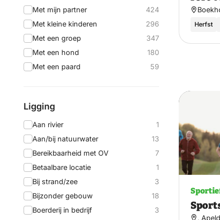
Met mijn partner
424
Boekho
Met kleine kinderen
296
Herfst
Met een groep
347
Met een hond
180
Met een paard
59
Ligging
Aan rivier
1
Aan/bij natuurwater
13
Bereikbaarheid met OV
7
Betaalbare locatie
1
Bij strand/zee
3
Sportie
Bijzonder gebouw
18
Sport
Boerderij in bedrijf
3
, Apel