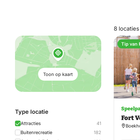
dat de Veluwe te bied
8 locaties
Toon
Tip van 
op
kaart:
Toon op kaart
Speelpa
Filteren
Type locatie
Fort V
op:
Attracties
41
Boekho
Buitenrecreatie
182