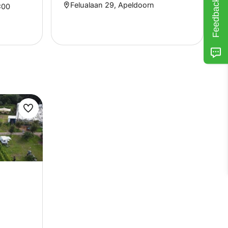
Feedback
Felualaan 29, Apeldoorn
:00
Maak
favoriet