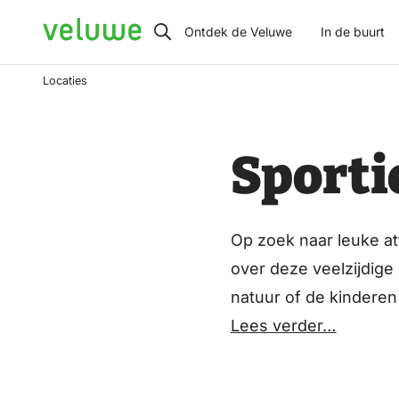
Veluwe
Ontdek de Veluwe
In de buurt
Locaties
Sporti
Op zoek naar leuke at
over deze veelzijdige 
natuur of de kinderen 
gezin wat wils. Van e
Lees verder…
attractieparken en int
Verken de vele mogeli