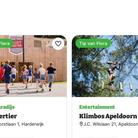
en heeft.
Flora
Tip van Flora
Maak
favoriet
radijs
Entertainment
ertier
Klimbos Apeldoorn
rstlaan 1, Harderwijk
J.C. Wilslaan 21, Apeldoo