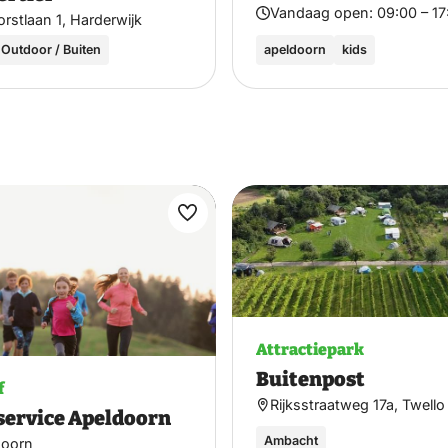
Vandaag open:
09:00 – 17
rstlaan 1, Harderwijk
Outdoor / Buiten
apeldoorn
kids
Maak
favoriet
Attractiepark
Buitenpost
f
Rijksstraatweg 17a, Twello
service Apeldoorn
Ambacht
doorn