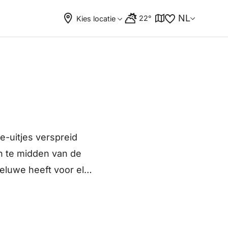
NL
22°
Kies locatie
e-uitjes verspreid
in te midden van de
Veluwe heeft voor elk
 tot spannende
eeftijd en interesse.
anbod aan attracties