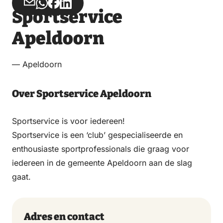
Deel
Deel
Deel
Deel
Sportservice
via
via
op
op
Email
WhatsApp
Facebook
LinkedIn
Apeldoorn
— Apeldoorn
Over Sportservice Apeldoorn
Sportservice is voor iedereen!
Sportservice is een ‘club’ gespecialiseerde en
enthousiaste sportprofessionals die graag voor
iedereen in de gemeente Apeldoorn aan de slag
gaat.
Adres en contact