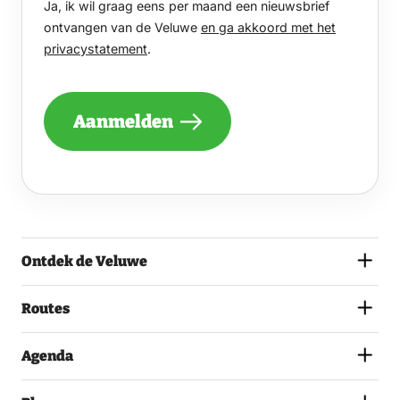
Ja, ik wil graag eens per maand een nieuwsbrief
WIL
GRAAG
ontvangen van de Veluwe
en ga akkoord met het
EENS
privacystatement
.
PER
MAAND
EEN
NIEUWSBRIEF
Aanmelden
ONTVANGEN
VAN
DE
VELUWE
EN
GA
AKKOORD
MET
Ontdek de Veluwe
HET
PRIVACYSTATEMENT.
(VEREIST)
Routes
Agenda