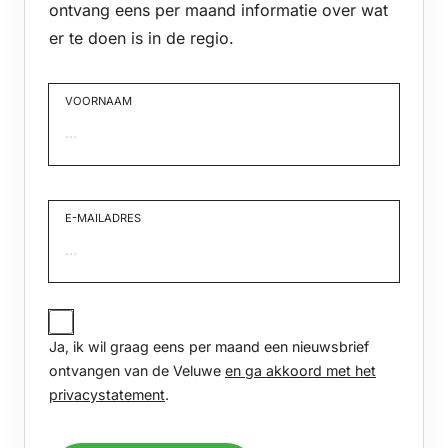
ontvang eens per maand informatie over wat
er te doen is in de regio.
VOORNAAM
Voornaam
E-MAILADRES
JA,
IK
Ja, ik wil graag eens per maand een nieuwsbrief
WIL
GRAAG
ontvangen van de Veluwe
en ga akkoord met het
EENS
privacystatement
.
PER
MAAND
EEN