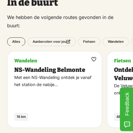
In de buurt
We hebben de volgende routes gevonden in de
buurt:
Alles
Fietsen
Wandelen
Aanbevolen voor jou
Wandelen
Fietsen
Maak
NS-Wandeling Belmonte
Ontdek
favoriet
Veluw
Met een NS-Wandeling ontdek je vanaf
het station de nabije…
De Veluwe
onbekend
Feedback
16 km
48.2 km