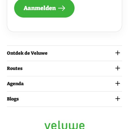
NIEUWSBRIEF
Aanmelden
ONTVANGEN
VAN
DE
VELUWE
EN
GA
AKKOORD
MET
Ontdek de Veluwe
HET
PRIVACYSTATEMENT.
(VEREIST)
Routes
Agenda
Blogs