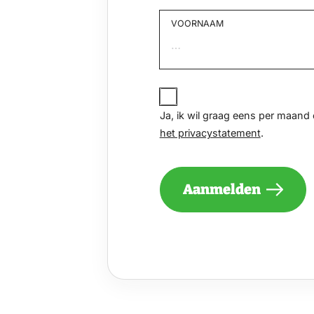
VOORNAAM
Voornaam
JA,
IK
Ja, ik wil graag eens per maan
WIL
het privacystatement
.
GRAAG
EENS
PER
MAAND
Aanmelden
EEN
NIEUWSBRIEF
ONTVANGEN
VAN
DE
VELUWE
EN
GA