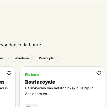
vonden in de buurt:
tsen
Wandelen
Paardrijden
Fietsen
Maak
Maa
en
Route royale
favoriet
favo
ad in
De invloeden van het Koninklijk huis zijn in
Apeldoorn en…