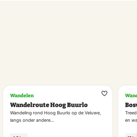
Wandelen
Wand
k
Maak
Wandelroute Hoog Buurlo
Bos
riet
favoriet
Wandeling rond Hoog Buurlo op de Veluwe,
Treed
langs onder andere…
en w