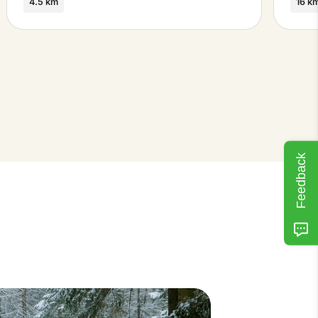
4.5 km
16 k
Feedback