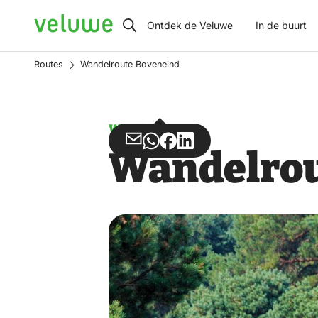
Veluwe
Ontdek de Veluwe
In de buurt
Routes
Wandelroute Boveneind
Wandelen
Deel
Deel
Deel
Deel
Wandelrou
via
via
op
op
Email
WhatsApp
Facebook
LinkedIn