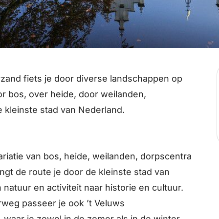
zand fiets je door diverse landschappen op
r bos, over heide, door weilanden,
 kleinste stad van Nederland.
iatie van bos, heide, weilanden, dorpscentra
t de route je door de kleinste stad van
atuur en activiteit naar historie en cultuur.
rweg passeer je ook ’t Veluws
 waar je zowel in de zomer als in de winter