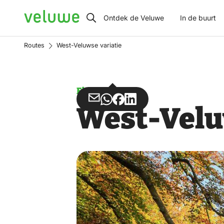
Veluwe
Ontdek de Veluwe
In de buurt
Routes
West-Veluwse variatie
Fietsen
Deel
Deel
Deel
Deel
West-Velu
via
via
op
op
Email
WhatsApp
Facebook
LinkedIn