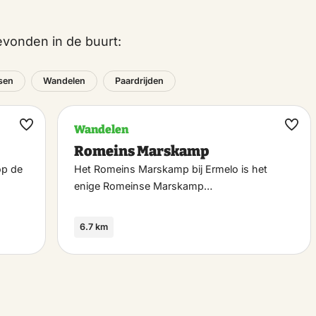
vonden in de buurt:
tsen
Wandelen
Paardrijden
Wandelen
Maak
Maa
Romeins Marskamp
favoriet
favo
op de
Het Romeins Marskamp bij Ermelo is het
enige Romeinse Marskamp…
6.7 km