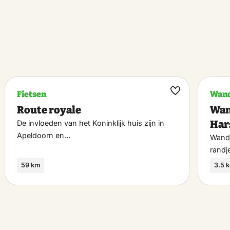
Fietsen
Wand
k
Maak
Route royale
Wan
riet
favoriet
Har
De invloeden van het Koninklijk huis zijn in
Apeldoorn en…
Wande
randj
59 km
3.5 