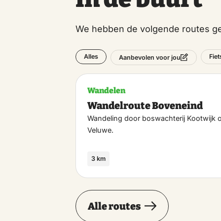
We hebben de volgende routes ge
Alles
Fie
Aanbevolen voor jou
Wandelen
Wandelroute Boveneind
Wandeling door boswachterij Kootwijk 
Veluwe.
3 km
Alle routes