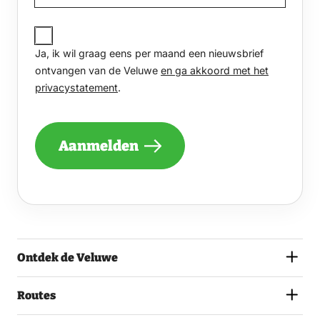
JA,
IK
Ja, ik wil graag eens per maand een nieuwsbrief
WIL
GRAAG
ontvangen van de Veluwe
en ga akkoord met het
EENS
privacystatement
.
PER
MAAND
EEN
NIEUWSBRIEF
Aanmelden
ONTVANGEN
VAN
DE
VELUWE
EN
GA
AKKOORD
MET
Ontdek de Veluwe
HET
PRIVACYSTATEMENT.
(VEREIST)
Routes