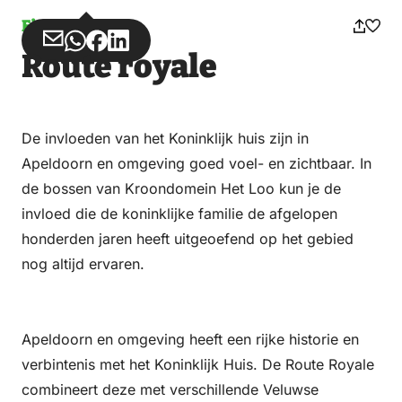
Fietsen
Deel
Deel
Deel
Deel
Route royale
via
via
op
op
Email
WhatsApp
Facebook
LinkedIn
De invloeden van het Koninklijk huis zijn in
Apeldoorn en omgeving goed voel- en zichtbaar. In
de bossen van Kroondomein Het Loo kun je de
invloed die de koninklijke familie de afgelopen
honderden jaren heeft uitgeoefend op het gebied
nog altijd ervaren.
Apeldoorn en omgeving heeft een rijke historie en
verbintenis met het Koninklijk Huis. De Route Royale
combineert deze met verschillende Veluwse