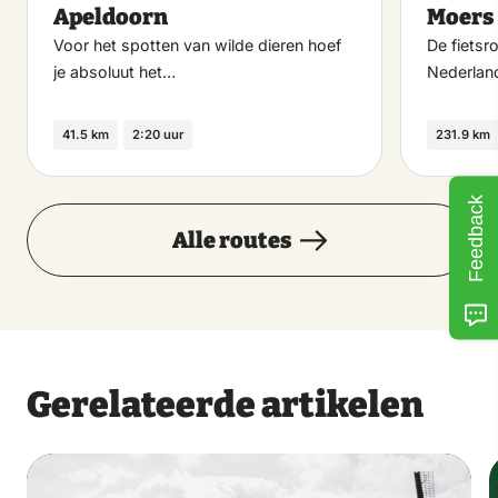
Apeldoorn
Moers
Voor het spotten van wilde dieren hoef
De fietsr
je absoluut het…
Nederlan
41.5 km
2:20 uur
231.9 km
Feedback
Alle routes
Gerelateerde artikelen