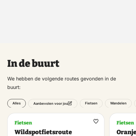
In de buurt
We hebben de volgende routes gevonden in de
buurt:
Alles
Fietsen
Wandelen
Aanbevolen voor jou
Fietsen
Fietsen
Maak
Wildspotfietsroute
Oranje
favoriet