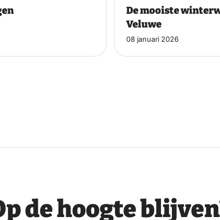
gen
De mooiste winterw
Veluwe
08 januari 2026
Op de hoogte blijven