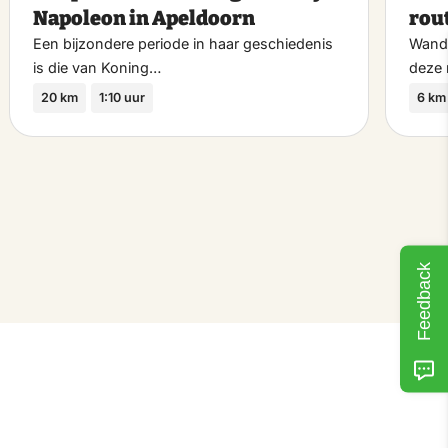
riet
favoriet
Napoleon in Apeldoorn
rou
Een bijzondere periode in haar geschiedenis
Wande
is die van Koning…
deze 
20 km
1:10 uur
6 km
Feedback