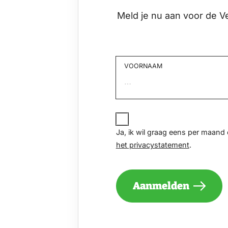
Meld je nu aan voor de V
VOORNAAM
Voornaam
JA,
IK
Ja, ik wil graag eens per maan
WIL
het privacystatement
.
GRAAG
EENS
PER
MAAND
Aanmelden
EEN
NIEUWSBRIEF
ONTVANGEN
VAN