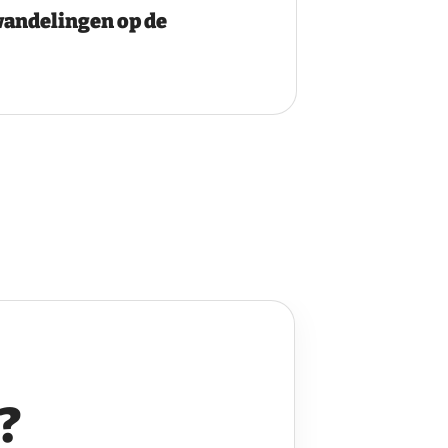
andelingen op de
?