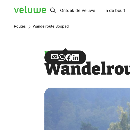
Veluwe
Ontdek de Veluwe
In de buurt
Routes
Wandelroute Bospad
Wandelen
Deel
Deel
Deel
Deel
Wandelrou
via
via
op
op
Email
WhatsApp
Facebook
LinkedIn