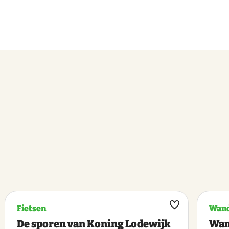
Fietsen
Wand
k
Maak
De sporen van Koning Lodewijk
Wan