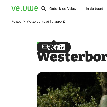
Veluwe
Ontdek de Veluwe
In de buurt
Routes
Westerborkpad | etappe 12
Wandelen
Deel
Deel
Deel
Deel
Westerbork
via
via
op
op
Email
WhatsApp
Facebook
LinkedIn