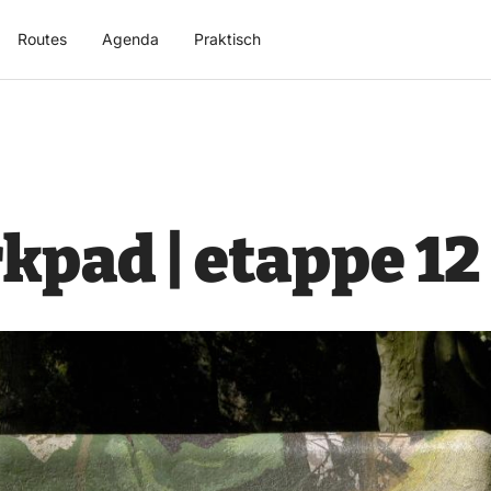
Routes
Agenda
Praktisch
pad | etappe 12