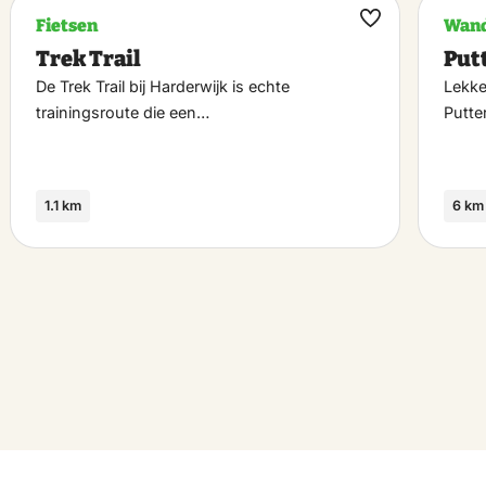
Fietsen
Wand
k
Maak
Trek Trail
Put
riet
favoriet
De Trek Trail bij Harderwijk is echte
Lekke
trainingsroute die een…
Putte
1.1 km
6 km