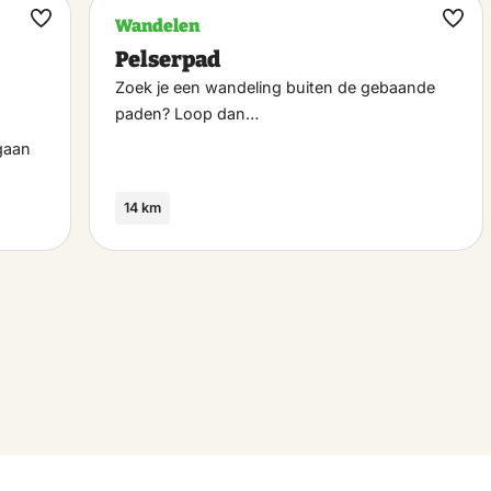
Wandelen
Maak
Maa
Pelserpad
favoriet
favo
Zoek je een wandeling buiten de gebaande
paden? Loop dan…
gaan
14 km