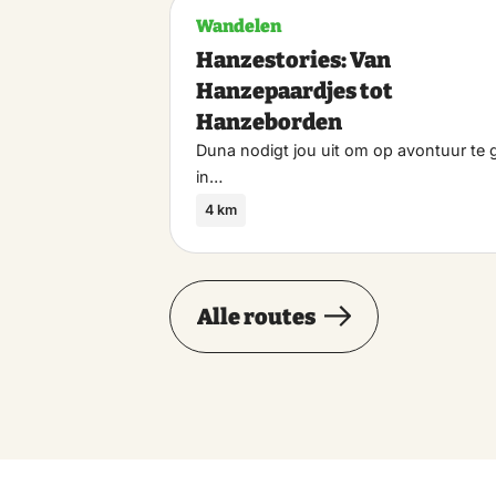
Wandelen
Hanzestories: Van
Hanzepaardjes tot
Hanzeborden
Duna nodigt jou uit om op avontuur te 
in…
4 km
Alle routes