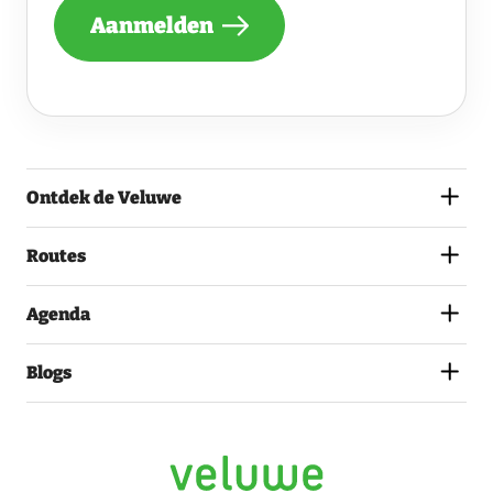
NIEUWSBRIEF
Aanmelden
ONTVANGEN
VAN
DE
VELUWE
EN
GA
AKKOORD
MET
Ontdek de Veluwe
HET
PRIVACYSTATEMENT.
(VEREIST)
Routes
Agenda
Blogs