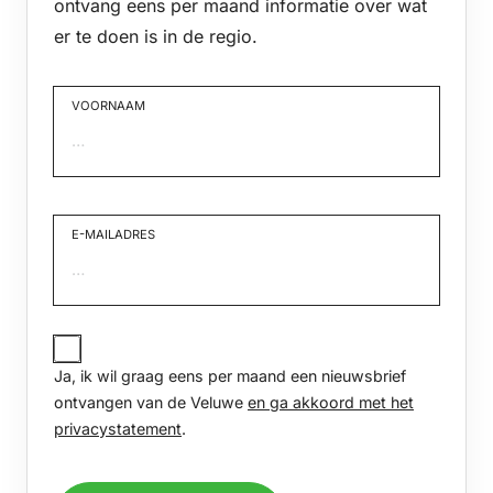
ontvang eens per maand informatie over wat
er te doen is in de regio.
VOORNAAM
Voornaam
E-MAILADRES
JA,
IK
Ja, ik wil graag eens per maand een nieuwsbrief
WIL
GRAAG
ontvangen van de Veluwe
en ga akkoord met het
EENS
privacystatement
.
PER
MAAND
EEN