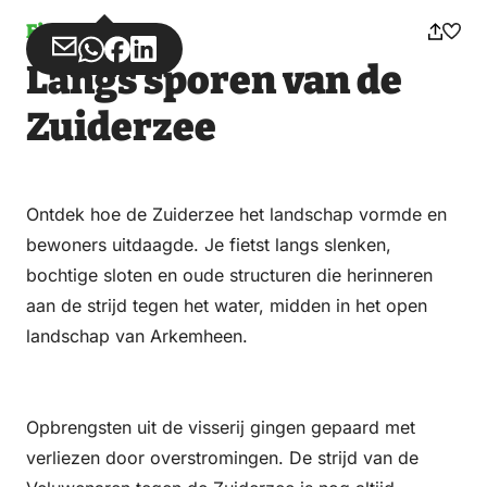
Fietsen
Deel
Deel
Deel
Deel
Langs sporen van de
via
via
op
op
Email
WhatsApp
Facebook
LinkedIn
Zuiderzee
Ontdek hoe de Zuiderzee het landschap vormde en
bewoners uitdaagde. Je fietst langs slenken,
bochtige sloten en oude structuren die herinneren
aan de strijd tegen het water, midden in het open
landschap van Arkemheen.
Opbrengsten uit de visserij gingen gepaard met
verliezen door overstromingen. De strijd van de