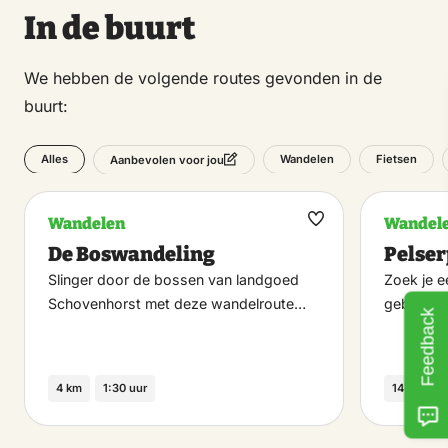
In de buurt
We hebben de volgende routes gevonden in de
buurt:
Alles
Wandelen
Fietsen
Aanbevolen voor jou
Wandelen
Wandel
Maak
De Boswandeling
Pelse
favoriet
Slinger door de bossen van landgoed
Zoek je e
Schovenhorst met deze wandelroute…
gebaande
Feedback
4 km
1:30 uur
14 km