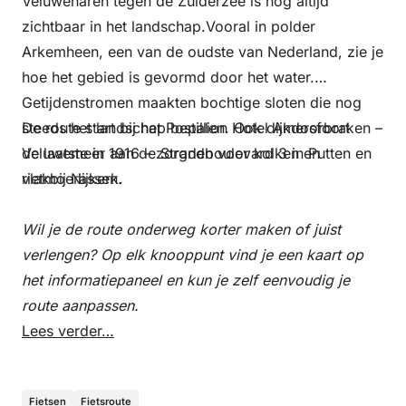
Veluwenaren tegen de Zuiderzee is nog altijd
zichtbaar in het landschap.Vooral in polder
Arkemheen, een van de oudste van Nederland, zie je
hoe het gebied is gevormd door het water.
Getijdenstromen maakten bochtige sloten die nog
steeds het landschap bepalen. Ook dijkdoorbraken –
De route start bij het Postillion Hotel Amersfoort
de laatste in 1916 – zorgden voor kolken en
Veluwemeer aan de Strandboulevard 3 in Putten en
rietmoerassen.
vlakbij Nijkerk.
Wil je de route onderweg korter maken of juist
verlengen? Op elk knooppunt vind je een kaart op
het informatiepaneel en kun je zelf eenvoudig je
route aanpassen.
Lees verder…
Fietsen
Fietsroute