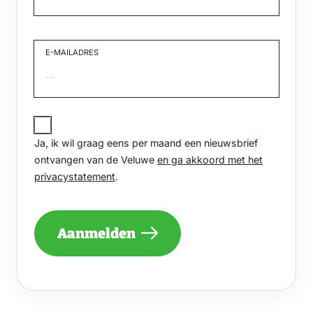
Voornaam
E-MAILADRES
JA,
IK
Ja, ik wil graag eens per maand een nieuwsbrief
WIL
GRAAG
ontvangen van de Veluwe
en ga akkoord met het
EENS
privacystatement
.
PER
MAAND
EEN
NIEUWSBRIEF
Aanmelden
ONTVANGEN
VAN
DE
VELUWE
EN
GA