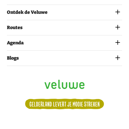
AKKOORD
MET
Ontdek de Veluwe
HET
PRIVACYSTATEMENT.
(VEREIST)
Routes
Agenda
Blogs