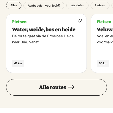
Alles
Wandelen
Fietsen
Aanbevolen voor jou
Fietsen
Fietsen
Maak
Water, weide, bos en heide
Veluw
favoriet
De route gaat via de Ermelose Heide
Voel en e
naar Drie. Vanaf…
voormali
41 km
60 km
Alle routes