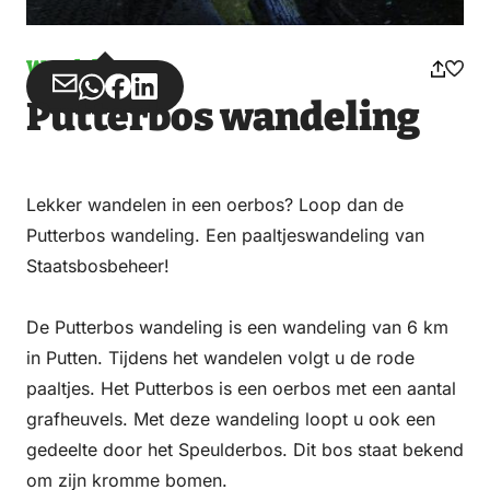
Wandelen
Deel
Deel
Deel
Deel
Putterbos wandeling
via
via
op
op
Email
WhatsApp
Facebook
LinkedIn
Lekker wandelen in een oerbos? Loop dan de
Putterbos wandeling. Een paaltjeswandeling van
Staatsbosbeheer!
De Putterbos wandeling is een wandeling van 6 km
in Putten. Tijdens het wandelen volgt u de rode
paaltjes. Het Putterbos is een oerbos met een aantal
grafheuvels. Met deze wandeling loopt u ook een
gedeelte door het Speulderbos. Dit bos staat bekend
om zijn kromme bomen.