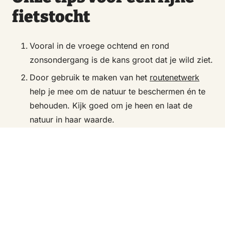
fietstocht
Vooral in de vroege ochtend en rond
zonsondergang is de kans groot dat je wild ziet.
Door gebruik te maken van het
routenetwerk
help je mee om de natuur te beschermen én te
behouden. Kijk goed om je heen en laat de
natuur in haar waarde.
Sta af en toe even stil, bijvoorbeeld bij een
uitzichtpunt of als je dieren spot. Juist die
rustige momenten maken je fietstocht extra
bijzonder.
Sommige paden kunnen gesloten zijn tijdens het
broedseizoen
(15 maart t/m juni).