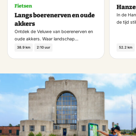
Fietsen
Hanze
Langs boerenerven en oude
In de Han
de tijd st
akkers
Ontdek de Veluwe van boerenerven en
oude akkers. Waar landschap…
38.9 km
2:10 uur
52.2 km