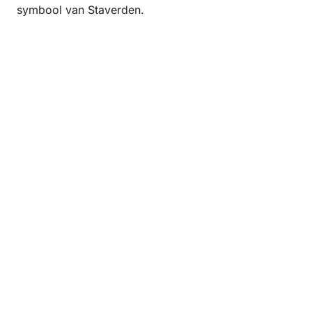
symbool van Staverden.
Kapel Staverden
Op de hoogte blijven?
Meld je nu aan voor de Veluwe nieuwsbrief en
ontvang eens per maand informatie over wat