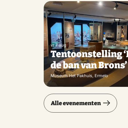
vr 7 aug
Tentoonstelling ‘
de ban van Brons’
Museum Het Pakhuis, Ermelo
Alle evenementen