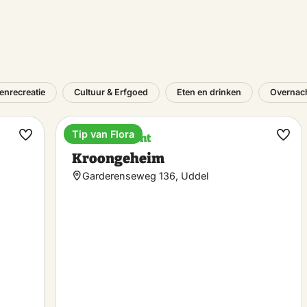
tenrecreatie
Cultuur & Erfgoed
Eten en drinken
Overnach
Tip van Flora
Entertainment
Maak
Maa
Kroongeheim
favoriet
favo
Garderenseweg 136, Uddel