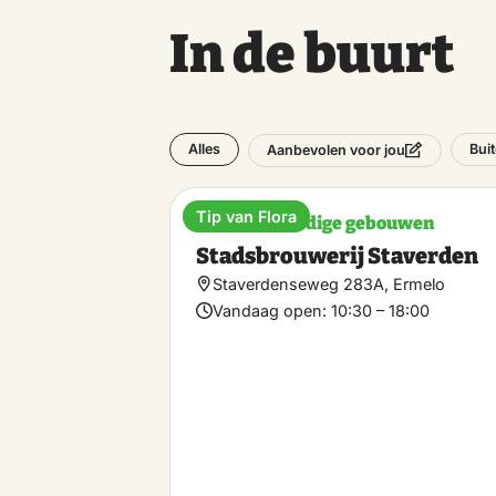
In de buurt
Alles
Bui
Aanbevolen voor jou
Tip van Flora
Bezienswaardige gebouwen
Stadsbrouwerij Staverden
Staverdenseweg 283A, Ermelo
Vandaag open:
10:30 – 18:00