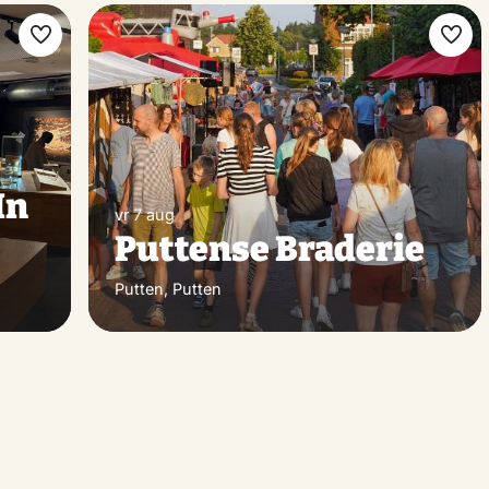
Maak
Maa
favoriet
favo
In
vr 7 aug
Puttense Braderie
Putten, Putten