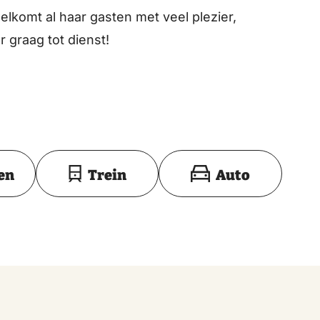
lkomt al haar gasten met veel plezier,
r graag tot dienst!
Toon op kaart
en
Trein
Auto