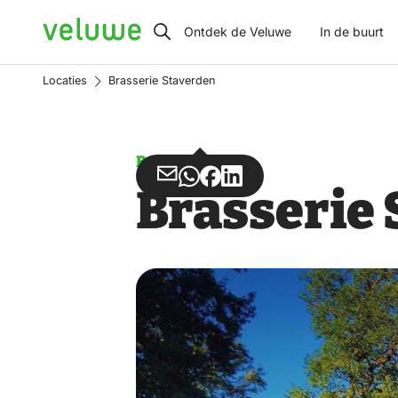
Veluwe
Ontdek de Veluwe
In de buurt
Locaties
Brasserie Staverden
Brasserie
Deel
Deel
Deel
Deel
Brasserie
via
via
op
op
Email
WhatsApp
Facebook
LinkedIn