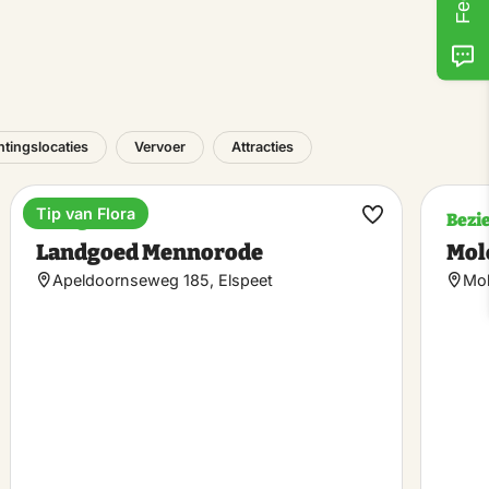
tingslocaties
Vervoer
Attracties
Tip van Flora
Landgoed
Bezi
k
Maak
Landgoed Mennorode
Mol
riet
favoriet
Apeldoornseweg 185, Elspeet
Mol