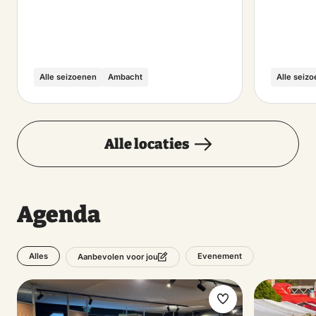
Alle seizoenen
Ambacht
Alle seiz
Alle locaties
Agenda
Alles
Evenement
Aanbevolen voor jou
Maak