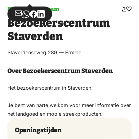
Bezoekerscentrum
Deel
Deel
Deel
Deel
Bezoekerscentrum
via
via
op
op
Email
WhatsApp
Facebook
LinkedIn
Staverden
Staverdenseweg 289 — Ermelo
Over Bezoekerscentrum Staverden
Het bezoekerscentrum in Staverden.
Je bent van harte welkom voor meer informatie over
het landgoed en mooie streekproducten.
Openingstijden