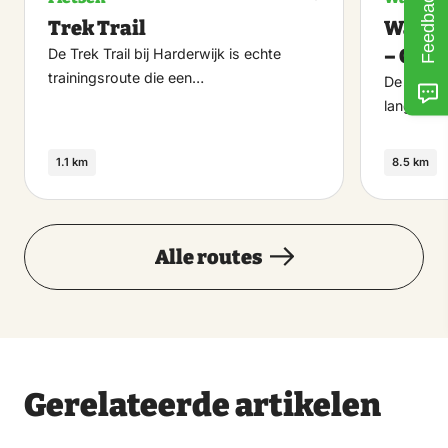
Feedback
Maak
Trek Trail
Wande
favoriet
– Cult
De Trek Trail bij Harderwijk is echte
trainingsroute die een…
De cultuu
lang en s
1.1 km
8.5 km
Alle routes
Gerelateerde artikelen