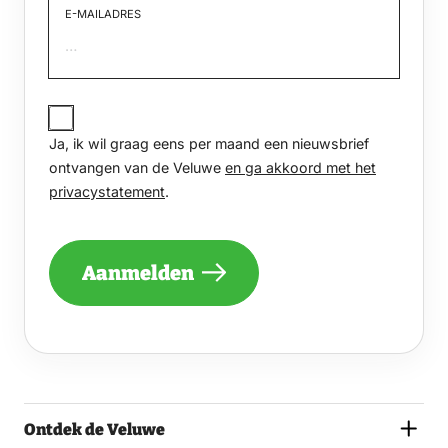
E-MAILADRES
JA,
IK
Ja, ik wil graag eens per maand een nieuwsbrief
WIL
GRAAG
ontvangen van de Veluwe
en ga akkoord met het
EENS
privacystatement
.
PER
MAAND
EEN
NIEUWSBRIEF
Aanmelden
ONTVANGEN
VAN
DE
VELUWE
EN
GA
AKKOORD
MET
Ontdek de Veluwe
HET