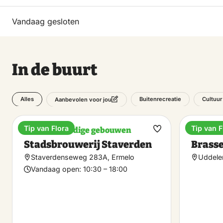
Vandaag gesloten
In de buurt
Alles
Buitenrecreatie
Cultuur
Aanbevolen voor jou
Tip van Flora
Tip van F
Bezienswaardige gebouwen
Brasser
Maak
Stadsbrouwerij Staverden
Brasse
favoriet
Staverdenseweg 283A, Ermelo
Uddele
Vandaag open:
10:30 – 18:00