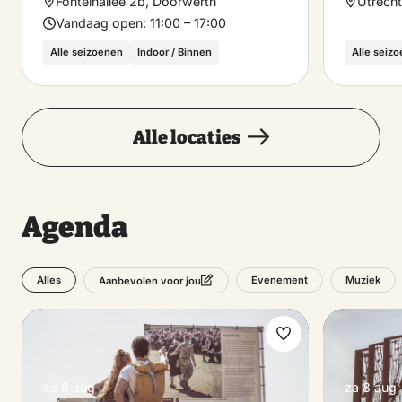
Fonteinallee 2b, Doorwerth
Utrech
Vandaag open:
11:00 – 17:00
Alle seizoenen
Indoor / Binnen
Alle seiz
Alle locaties
Agenda
Alles
Evenement
Muziek
Aanbevolen voor jou
Maak
favoriet
za 8 aug
za 8 aug