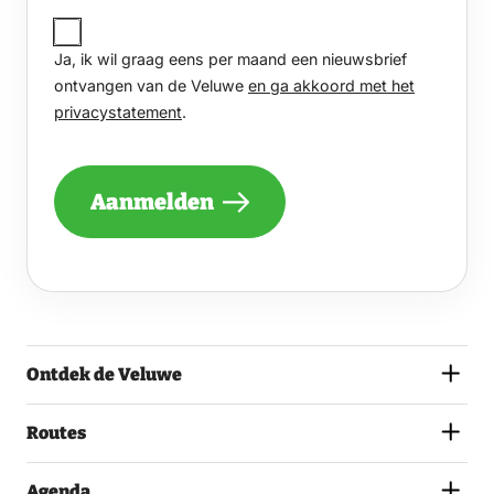
JA,
IK
Ja, ik wil graag eens per maand een nieuwsbrief
WIL
GRAAG
ontvangen van de Veluwe
en ga akkoord met het
EENS
privacystatement
.
PER
MAAND
EEN
NIEUWSBRIEF
Aanmelden
ONTVANGEN
VAN
DE
VELUWE
Alle data
EN
GA
donderdag
AKKOORD
MET
20 augustus 2026
Ontdek de Veluwe
HET
PRIVACYSTATEMENT.
14.00 – 15.00
(VEREIST)
Routes
donderdag
Agenda