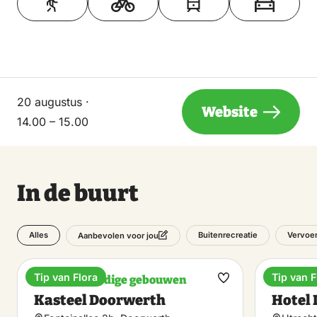
20 augustus ·
Website
14.00 – 15.00
In de buurt
Alles
Buitenrecreatie
Vervoe
Aanbevolen voor jou
Tip van Flora
Tip van F
Bezienswaardige gebouwen
Hotel
Maak
Kasteel Doorwerth
Hotel 
favoriet