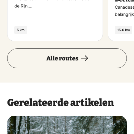
de Rijn,…
Canadese 
belangrijk
5 km
15.6 km
Alle routes
Gerelateerde artikelen