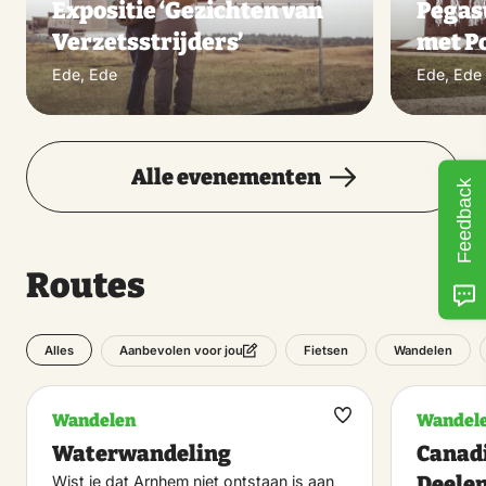
Expositie ‘Gezichten van
Pegas
Verzetsstrijders’
met P
Ede, Ede
Ede, Ede
Alle evenementen
Feedback
Routes
Alles
Fietsen
Wandelen
Aanbevolen voor jou
Wandelen
Wandel
Maak
Waterwandeling
Canadi
favoriet
Deele
Wist je dat Arnhem niet ontstaan is aan