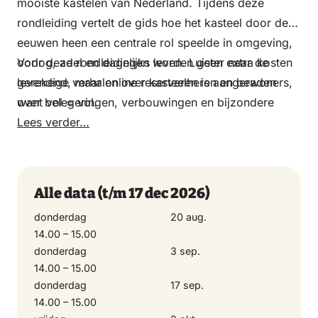
mooiste kastelen van Nederland. Tijdens deze
rondleiding vertelt de gids hoe het kasteel door de
eeuwen heen een centrale rol speelde in omgeving,
oorlog, adel en dagelijks leven. Luister naar de
Voor deze rondleidingen worden geen extra kosten
levendige verhalen over kasteelheren en bewoners,
gerekend, maar online reserveren is aangeraden
over belegeringen, verbouwingen en bijzondere
want vol = vol.
momenten die het kasteel hebben gevormd tot wat
Lees verder…
het nu is.
Of je nu liefhebber bent van geschiedenis, cultuur of
gewoon geïnteresseerd: deze rondleiding biedt een
Alle data
(t/m 17 dec 2026)
uur vol verhalen, sfeer en ontdekkingen.
donderdag
20 aug.
Ga mee op stap en beleef het verleden van dichtbij.
14.00 – 15.00
Wil je met een groep een rondleiding op een ander
donderdag
3 sep.
moment? Stuur dan een e-mail naar
14.00 – 15.00
doorwerth@glk.nl.
donderdag
17 sep.
14.00 – 15.00