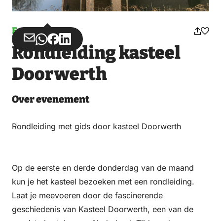
Evenement
Deel
Deel
Deel
Deel
Rondleiding kasteel
via
via
op
op
Email
WhatsApp
Facebook
LinkedIn
Doorwerth
Over evenement
Rondleiding met gids door kasteel Doorwerth
Op de eerste en derde donderdag van de maand
kun je het kasteel bezoeken met een rondleiding.
Laat je meevoeren door de fascinerende
geschiedenis van Kasteel Doorwerth, een van de