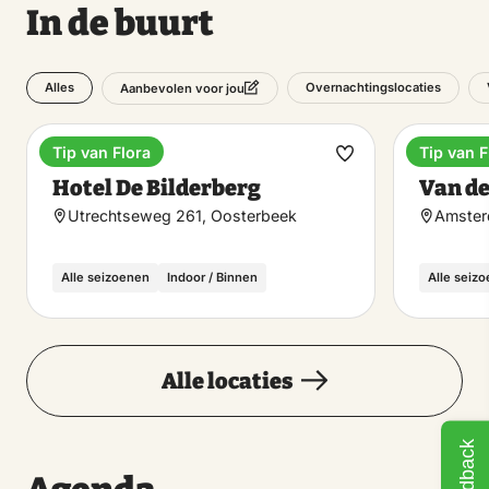
In de buurt
Alles
Overnachtingslocaties
Aanbevolen voor jou
Tip van Flora
Tip van F
Hotel
Hotel
Maak
Hotel De Bilderberg
Van de
favoriet
Utrechtseweg 261, Oosterbeek
Amster
Alle seizoenen
Indoor / Binnen
Alle seiz
Alle locaties
Feedback