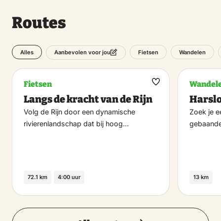
Routes
Alles
Fietsen
Wandelen
Aanbevolen voor jou
Fietsen
Wandel
Maak
Langs de kracht van de Rijn
Harsl
favoriet
Volg de Rijn door een dynamische
Zoek je e
rivierenlandschap dat bij hoog…
gebaande
72.1 km
4:00 uur
13 km