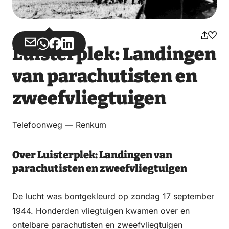
Deel
Deel
Deel
Deel
Luisterplek: Landingen
via
via
op
op
van parachutisten en
Email
WhatsApp
Facebook
LinkedIn
zweefvliegtuigen
Telefoonweg — Renkum
Over Luisterplek: Landingen van
parachutisten en zweefvliegtuigen
De lucht was bontgekleurd op zondag 17 september
1944. Honderden vliegtuigen kwamen over en
ontelbare parachutisten en zweefvliegtuigen