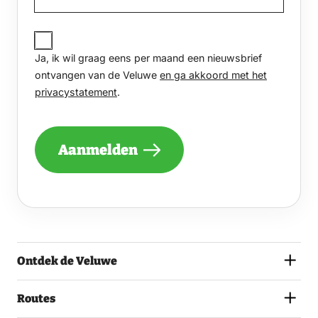
JA,
IK
Ja, ik wil graag eens per maand een nieuwsbrief
WIL
GRAAG
ontvangen van de Veluwe
en ga akkoord met het
EENS
privacystatement
.
PER
MAAND
EEN
NIEUWSBRIEF
Aanmelden
ONTVANGEN
VAN
DE
VELUWE
EN
GA
AKKOORD
MET
Ontdek de Veluwe
HET
PRIVACYSTATEMENT.
(VEREIST)
Routes