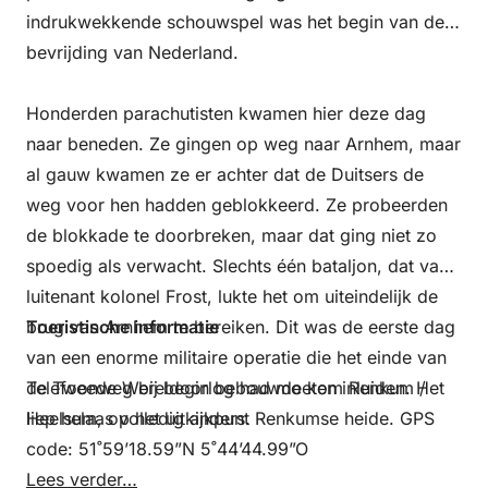
indrukwekkende schouwspel was het begin van de
bevrijding van Nederland.
Honderden parachutisten kwamen hier deze dag
naar beneden. Ze gingen op weg naar Arnhem, maar
al gauw kwamen ze er achter dat de Duitsers de
weg voor hen hadden geblokkeerd. Ze probeerden
de blokkade te doorbreken, maar dat ging niet zo
spoedig als verwacht. Slechts één bataljon, dat van
luitenant kolonel Frost, lukte het om uiteindelijk de
brug van Arnhem te bereiken. Dit was de eerste dag
Toeristische informatie
van een enorme militaire operatie die het einde van
de Tweede Wereldoorlog had moeten inluiden. Het
Telefoonweg bij begin bebouwde kom Renkum /
liep helaas volledig anders.
Heelsum, op het uitkijkpunt Renkumse heide. GPS
code: 51˚59’18.59”N 5˚44’44.99”O
Lees verder…