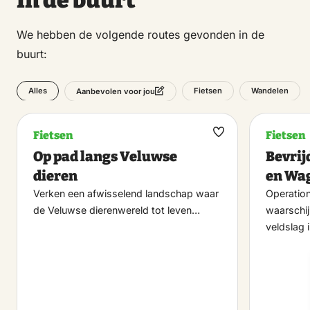
We hebben de volgende routes gevonden in de
buurt:
Alles
Fietsen
Wandelen
Aanbevolen voor jou
Fietsen
Fietsen
Maak
Op pad langs Veluwse
Bevri
favoriet
dieren
en Wa
Verken een afwisselend landschap waar
Operatio
de Veluwse dierenwereld tot leven…
waarschij
veldslag 