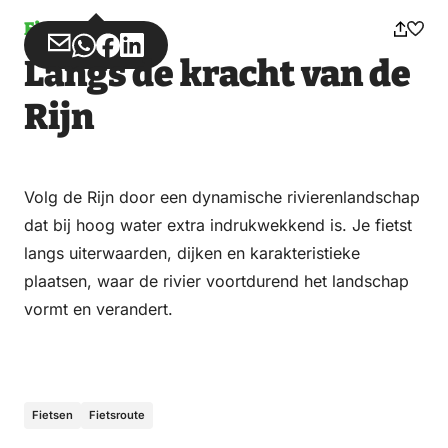
Fietsen
Deel
Deel
Deel
Deel
Langs de kracht van de
via
via
op
op
Email
WhatsApp
Facebook
LinkedIn
Rijn
Volg de Rijn door een dynamische rivierenlandschap
dat bij hoog water extra indrukwekkend is. Je fietst
langs uiterwaarden, dijken en karakteristieke
plaatsen, waar de rivier voortdurend het landschap
vormt en verandert.
Fietsen
Fietsroute