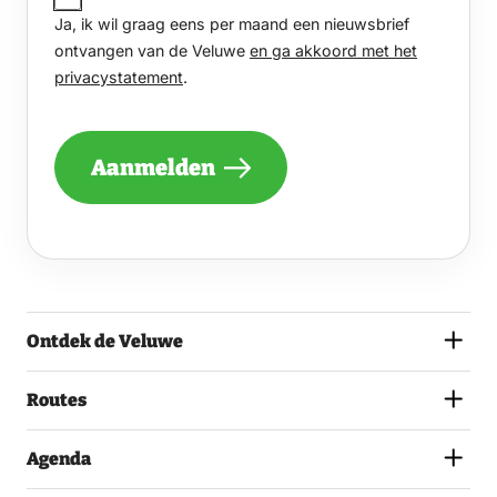
IK
Ja, ik wil graag eens per maand een nieuwsbrief
WIL
GRAAG
ontvangen van de Veluwe
en ga akkoord met het
EENS
privacystatement
.
PER
MAAND
EEN
NIEUWSBRIEF
Aanmelden
ONTVANGEN
VAN
DE
VELUWE
EN
GA
AKKOORD
MET
Ontdek de Veluwe
HET
PRIVACYSTATEMENT.
(VEREIST)
Routes
Agenda