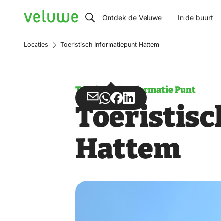
Veluwe
Ontdek de Veluwe
In de buurt
Locaties
Toeristisch Informatiepunt Hattem
Toeristisch Informatie Punt
Deel
Deel
Deel
Deel
Toeristis
via
via
op
op
Email
WhatsApp
Facebook
LinkedIn
Hattem