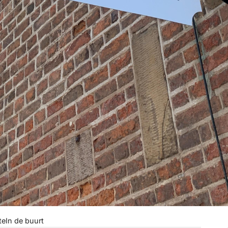
te
In de buurt