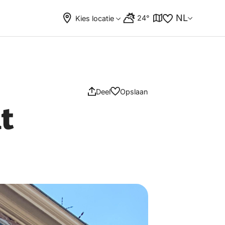
NL
24°
Kies locatie
Deel
Opslaan
t