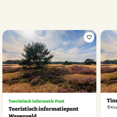
k
Maak
riet
favoriet
Tin
Toeristisch Informatie Punt
Koe
Toeristisch informatiepunt
Wapenveld