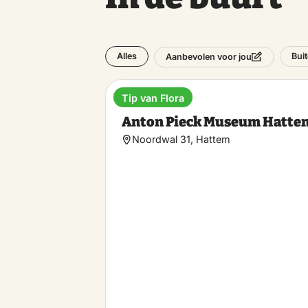
Alles
Bui
Aanbevolen voor jou
Tip van Flora
Museum
Anton Pieck Museum Hatte
Noordwal 31, Hattem