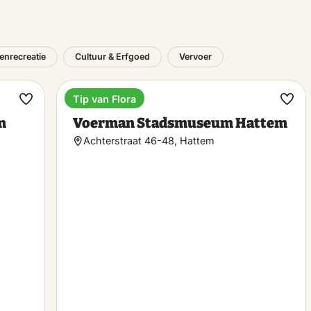
tenrecreatie
Cultuur & Erfgoed
Vervoer
Tip van Flora
Museum
Maak
Maa
m
Voerman Stadsmuseum Hattem
favoriet
favo
Achterstraat 46-48, Hattem